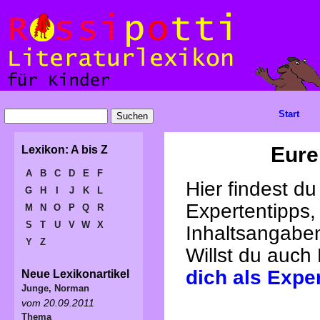
Start
Eure
Lexikon: A bis Z
A
B
C
D
E
F
Hier findest d
G
H
I
J
K
L
Expertentipps,
M
N
O
P
Q
R
S
T
U
V
W
X
Inhaltsangabe
Y
Z
Willst du auch
dich als Expe
Neue Lexikonartikel
Junge, Norman
vom 20.09.2011
Thema