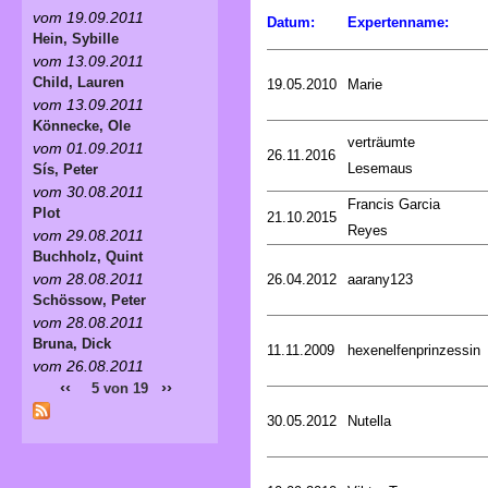
vom 19.09.2011
Datum:
Expertenname:
Hein, Sybille
vom 13.09.2011
Child, Lauren
19.05.2010
Marie
vom 13.09.2011
Könnecke, Ole
verträumte
vom 01.09.2011
26.11.2016
Lesemaus
Sís, Peter
vom 30.08.2011
Francis Garcia
Plot
21.10.2015
Reyes
vom 29.08.2011
Buchholz, Quint
vom 28.08.2011
26.04.2012
aarany123
Schössow, Peter
vom 28.08.2011
Bruna, Dick
11.11.2009
hexenelfenprinzessin
vom 26.08.2011
‹‹
››
5 von 19
30.05.2012
Nutella