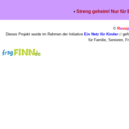
Streng geheim! Nur für
©
R
o
ssi
Dieses Projekt wurde im Rahmen der Initiative
Ein Netz für Kinder
gefö
für Familie, Senioren, 