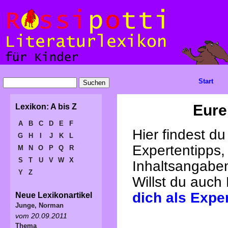
Start
Eure
Lexikon: A bis Z
A
B
C
D
E
F
Hier findest d
G
H
I
J
K
L
Expertentipps,
M
N
O
P
Q
R
S
T
U
V
W
X
Inhaltsangabe
Y
Z
Willst du auch
dich als Expe
Neue Lexikonartikel
Junge, Norman
vom 20.09.2011
Thema