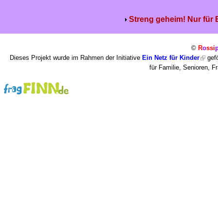
Streng geheim! Nur für
©
R
o
ssi
Dieses Projekt wurde im Rahmen der Initiative
Ein Netz für Kinder
gefö
für Familie, Senioren, 