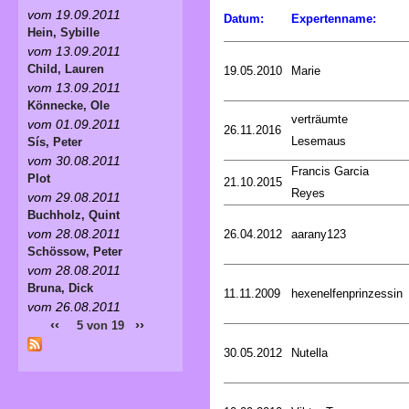
vom 19.09.2011
Datum:
Expertenname:
Hein, Sybille
vom 13.09.2011
Child, Lauren
19.05.2010
Marie
vom 13.09.2011
Könnecke, Ole
verträumte
vom 01.09.2011
26.11.2016
Lesemaus
Sís, Peter
vom 30.08.2011
Francis Garcia
Plot
21.10.2015
Reyes
vom 29.08.2011
Buchholz, Quint
vom 28.08.2011
26.04.2012
aarany123
Schössow, Peter
vom 28.08.2011
Bruna, Dick
11.11.2009
hexenelfenprinzessin
vom 26.08.2011
‹‹
››
5 von 19
30.05.2012
Nutella