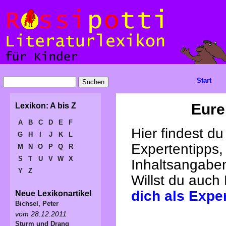
Start
Eure
Lexikon: A bis Z
A
B
C
D
E
F
Hier findest d
G
H
I
J
K
L
Expertentipps,
M
N
O
P
Q
R
S
T
U
V
W
X
Inhaltsangabe
Y
Z
Willst du auch
dich als Expe
Neue Lexikonartikel
Bichsel, Peter
vom 28.12.2011
Sturm und Drang