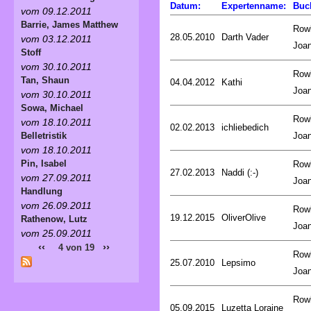
Datum:
Expertenname:
Buc
vom 09.12.2011
Barrie, James Matthew
Rowl
28.05.2010
Darth Vader
vom 03.12.2011
Joa
Stoff
vom 30.10.2011
Rowl
Tan, Shaun
04.04.2012
Kathi
Joa
vom 30.10.2011
Sowa, Michael
Rowl
vom 18.10.2011
02.02.2013
ichliebedich
Joa
Belletristik
vom 18.10.2011
Pin, Isabel
Rowl
27.02.2013
Naddi (:-)
vom 27.09.2011
Joa
Handlung
vom 26.09.2011
Rowl
19.12.2015
OliverOlive
Rathenow, Lutz
Joa
vom 25.09.2011
‹‹
››
4 von 19
Rowl
25.07.2010
Lepsimo
Joa
Rowl
05.09.2015
Luzetta Loraine