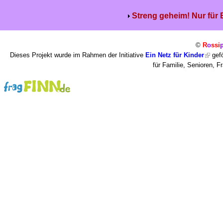
Streng geheim! Nur für
©
R
o
ssi
Dieses Projekt wurde im Rahmen der Initiative
Ein Netz für Kinder
gefö
für Familie, Senioren, 