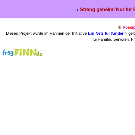
Streng geheim! Nur für
©
R
o
ssi
Dieses Projekt wurde im Rahmen der Initiative
Ein Netz für Kinder
gefö
für Familie, Senioren, 