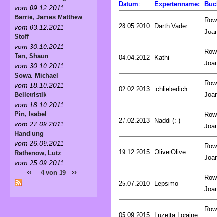
Datum:
Expertenname:
Buc
vom 09.12.2011
Barrie, James Matthew
Rowl
28.05.2010
Darth Vader
vom 03.12.2011
Joa
Stoff
vom 30.10.2011
Rowl
Tan, Shaun
04.04.2012
Kathi
Joa
vom 30.10.2011
Sowa, Michael
Rowl
vom 18.10.2011
02.02.2013
ichliebedich
Joa
Belletristik
vom 18.10.2011
Pin, Isabel
Rowl
27.02.2013
Naddi (:-)
vom 27.09.2011
Joa
Handlung
vom 26.09.2011
Rowl
19.12.2015
OliverOlive
Rathenow, Lutz
Joa
vom 25.09.2011
‹‹
››
4 von 19
Rowl
25.07.2010
Lepsimo
Joa
Rowl
05.09.2015
Luzetta Loraine