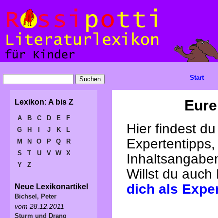
Start
Eure
Lexikon: A bis Z
A
B
C
D
E
F
Hier findest d
G
H
I
J
K
L
Expertentipps,
M
N
O
P
Q
R
S
T
U
V
W
X
Inhaltsangabe
Y
Z
Willst du auch
dich als Expe
Neue Lexikonartikel
Bichsel, Peter
vom 28.12.2011
Sturm und Drang