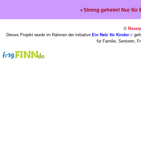
Streng geheim! Nur für
©
R
o
ssi
Dieses Projekt wurde im Rahmen der Initiative
Ein Netz für Kinder
gefö
für Familie, Senioren, 