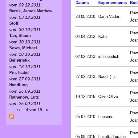
Datum:
Expertenname:
Buc
vom 09.12.2011
Barrie, James Matthew
Rowl
28.05.2010
Darth Vader
vom 03.12.2011
Joa
Stoff
vom 30.10.2011
Rowl
Tan, Shaun
04.04.2012
Kathi
Joa
vom 30.10.2011
Sowa, Michael
Rowl
vom 18.10.2011
02.02.2013
ichliebedich
Joa
Belletristik
vom 18.10.2011
Pin, Isabel
Rowl
27.02.2013
Naddi (:-)
vom 27.09.2011
Joa
Handlung
vom 26.09.2011
Rowl
19.12.2015
OliverOlive
Rathenow, Lutz
Joa
vom 25.09.2011
‹‹
››
4 von 19
Rowl
25.07.2010
Lepsimo
Joa
Rowl
05.09.2015
Luzetta Loraine