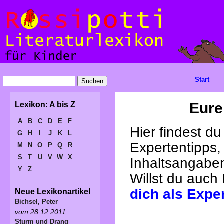
Start
Eure
Lexikon: A bis Z
A
B
C
D
E
F
Hier findest d
G
H
I
J
K
L
Expertentipps,
M
N
O
P
Q
R
S
T
U
V
W
X
Inhaltsangabe
Y
Z
Willst du auch
dich als Expe
Neue Lexikonartikel
Bichsel, Peter
vom 28.12.2011
Sturm und Drang