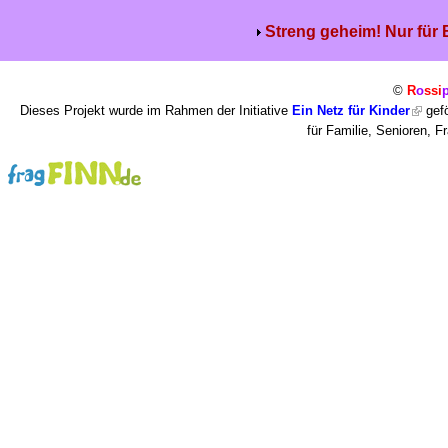
Streng geheim! Nur für
©
R
o
ssi
Dieses Projekt wurde im Rahmen der Initiative
Ein Netz für Kinder
gefö
für Familie, Senioren, 