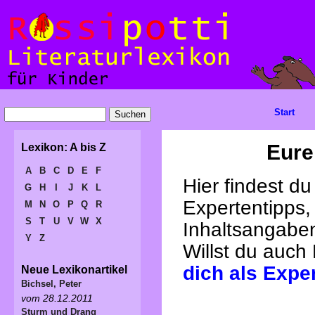
Start
Eure
Lexikon: A bis Z
A
B
C
D
E
F
Hier findest d
G
H
I
J
K
L
Expertentipps,
M
N
O
P
Q
R
S
T
U
V
W
X
Inhaltsangabe
Y
Z
Willst du auch
dich als Expe
Neue Lexikonartikel
Bichsel, Peter
vom 28.12.2011
Sturm und Drang