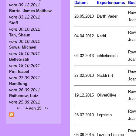
Datum:
Expertenname:
Buc
vom 09.12.2011
Barrie, James Matthew
Rowl
28.05.2010
Darth Vader
vom 03.12.2011
Joa
Stoff
vom 30.10.2011
Rowl
Tan, Shaun
04.04.2012
Kathi
Joa
vom 30.10.2011
Sowa, Michael
Rowl
vom 18.10.2011
02.02.2013
ichliebedich
Joa
Belletristik
vom 18.10.2011
Pin, Isabel
Rowl
27.02.2013
Naddi (:-)
vom 27.09.2011
Joa
Handlung
vom 26.09.2011
Rowl
19.12.2015
OliverOlive
Rathenow, Lutz
Joa
vom 25.09.2011
‹‹
››
4 von 19
Rowl
25.07.2010
Lepsimo
Joa
Rowl
05.09.2015
Luzetta Loraine