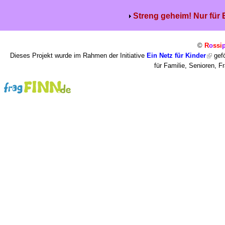
Streng geheim! Nur für
©
R
o
ssi
Dieses Projekt wurde im Rahmen der Initiative
Ein Netz für Kinder
gefö
für Familie, Senioren, 