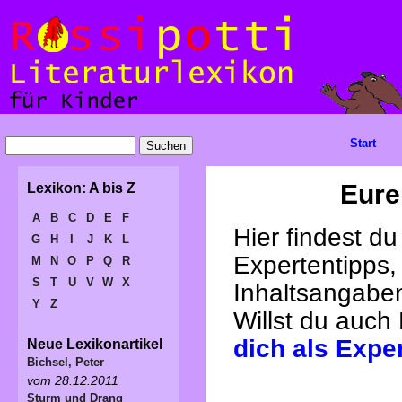
Start
Eure
Lexikon: A bis Z
A
B
C
D
E
F
Hier findest d
G
H
I
J
K
L
Expertentipps,
M
N
O
P
Q
R
S
T
U
V
W
X
Inhaltsangabe
Y
Z
Willst du auch
dich als Expe
Neue Lexikonartikel
Bichsel, Peter
vom 28.12.2011
Sturm und Drang