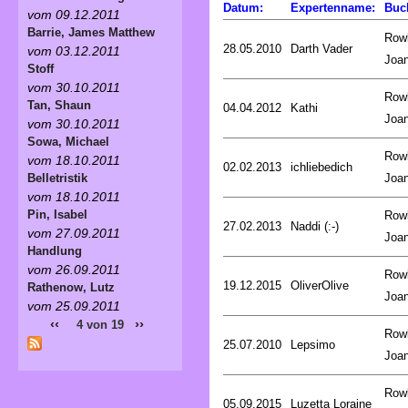
Datum:
Expertenname:
Buc
vom 09.12.2011
Barrie, James Matthew
Rowl
28.05.2010
Darth Vader
vom 03.12.2011
Joa
Stoff
vom 30.10.2011
Rowl
Tan, Shaun
04.04.2012
Kathi
Joa
vom 30.10.2011
Sowa, Michael
Rowl
vom 18.10.2011
02.02.2013
ichliebedich
Joa
Belletristik
vom 18.10.2011
Pin, Isabel
Rowl
27.02.2013
Naddi (:-)
vom 27.09.2011
Joa
Handlung
vom 26.09.2011
Rowl
19.12.2015
OliverOlive
Rathenow, Lutz
Joa
vom 25.09.2011
‹‹
››
4 von 19
Rowl
25.07.2010
Lepsimo
Joa
Rowl
05.09.2015
Luzetta Loraine