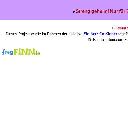
Streng geheim! Nur für
©
R
o
ssi
Dieses Projekt wurde im Rahmen der Initiative
Ein Netz für Kinder
gefö
für Familie, Senioren, 