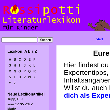
Start
Eure
Lexikon: A bis Z
A
B
C
D
E
F
Hier findest d
G
H
I
J
K
L
Expertentipps,
M
N
O
P
Q
R
S
T
U
V
W
X
Inhaltsangabe
Y
Z
Willst du auch
dich als Expe
Neue Lexikonartikel
Tripp, F. J.
vom 12.06.2012
Motiv