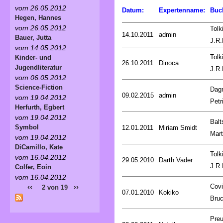
vom 26.05.2012
Datum:
Expertenname:
Buc
Hegen, Hannes
vom 26.05.2012
Tolk
14.10.2011
admin
Bauer, Jutta
J.R.
vom 14.05.2012
Tolk
Kinder- und
26.10.2011
Dinoca
Jugendliteratur
J.R.
vom 06.05.2012
Science-Fiction
Dag
09.02.2015
admin
vom 19.04.2012
Petr
Herfurth, Egbert
vom 19.04.2012
Balt
Symbol
12.01.2011
Miriam Smidt
Mart
vom 19.04.2012
DiCamillo, Kate
Tolk
vom 16.04.2012
29.05.2010
Darth Vader
J.R.
Colfer, Eoin
vom 16.04.2012
Covi
‹‹
››
2 von 19
07.01.2010
Kokiko
Bru
Preu