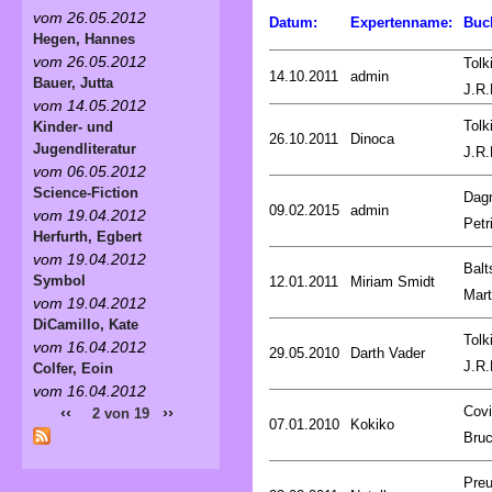
vom 26.05.2012
Datum:
Expertenname:
Buc
Hegen, Hannes
vom 26.05.2012
Tolk
14.10.2011
admin
Bauer, Jutta
J.R.
vom 14.05.2012
Tolk
Kinder- und
26.10.2011
Dinoca
Jugendliteratur
J.R.
vom 06.05.2012
Science-Fiction
Dag
09.02.2015
admin
vom 19.04.2012
Petr
Herfurth, Egbert
vom 19.04.2012
Balt
Symbol
12.01.2011
Miriam Smidt
Mart
vom 19.04.2012
DiCamillo, Kate
Tolk
vom 16.04.2012
29.05.2010
Darth Vader
J.R.
Colfer, Eoin
vom 16.04.2012
Covi
‹‹
››
2 von 19
07.01.2010
Kokiko
Bru
Preu