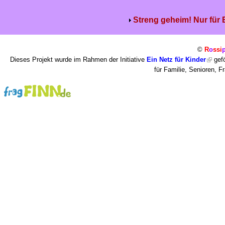
Streng geheim! Nur für
©
R
o
ssi
Dieses Projekt wurde im Rahmen der Initiative
Ein Netz für Kinder
gefö
für Familie, Senioren, 