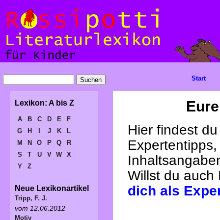
Start
Eure
Lexikon: A bis Z
A
B
C
D
E
F
Hier findest d
G
H
I
J
K
L
Expertentipps,
M
N
O
P
Q
R
S
T
U
V
W
X
Inhaltsangabe
Y
Z
Willst du auch
dich als Expe
Neue Lexikonartikel
Tripp, F. J.
vom 12.06.2012
Motiv