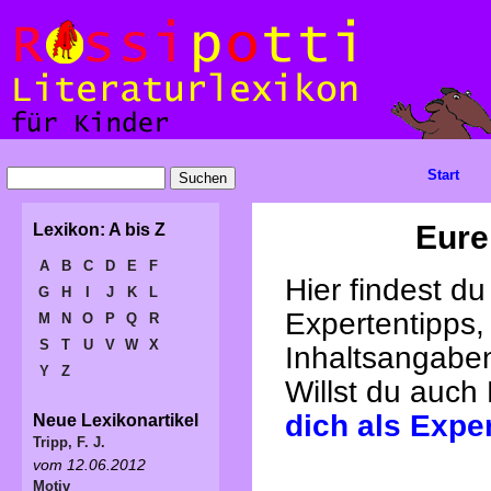
Start
Eure
Lexikon: A bis Z
A
B
C
D
E
F
Hier findest d
G
H
I
J
K
L
Expertentipps,
M
N
O
P
Q
R
S
T
U
V
W
X
Inhaltsangabe
Y
Z
Willst du auch
dich als Expe
Neue Lexikonartikel
Tripp, F. J.
vom 12.06.2012
Motiv