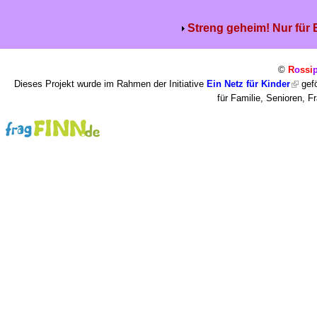
Streng geheim! Nur für
©
R
o
ssi
Dieses Projekt wurde im Rahmen der Initiative
Ein Netz für Kinder
gefö
für Familie, Senioren, 