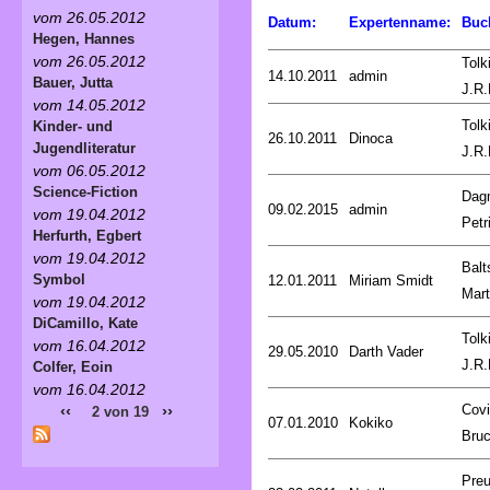
vom 26.05.2012
Datum:
Expertenname:
Buc
Hegen, Hannes
vom 26.05.2012
Tolk
14.10.2011
admin
Bauer, Jutta
J.R.
vom 14.05.2012
Tolk
Kinder- und
26.10.2011
Dinoca
Jugendliteratur
J.R.
vom 06.05.2012
Science-Fiction
Dag
09.02.2015
admin
vom 19.04.2012
Petr
Herfurth, Egbert
vom 19.04.2012
Balt
Symbol
12.01.2011
Miriam Smidt
Mart
vom 19.04.2012
DiCamillo, Kate
Tolk
vom 16.04.2012
29.05.2010
Darth Vader
J.R.
Colfer, Eoin
vom 16.04.2012
Covi
‹‹
››
2 von 19
07.01.2010
Kokiko
Bru
Preu