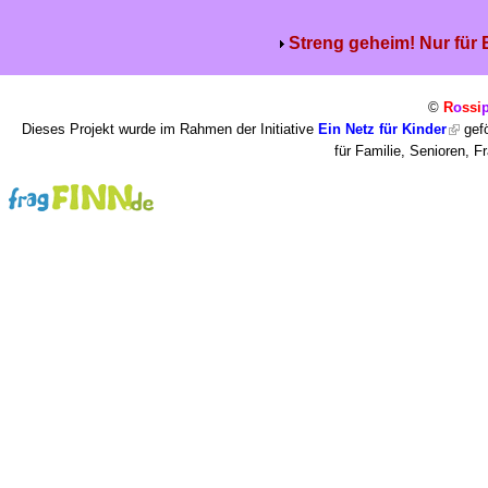
Streng geheim! Nur für
©
R
o
ssi
Dieses Projekt wurde im Rahmen der Initiative
Ein Netz für Kinder
gefö
für Familie, Senioren, 