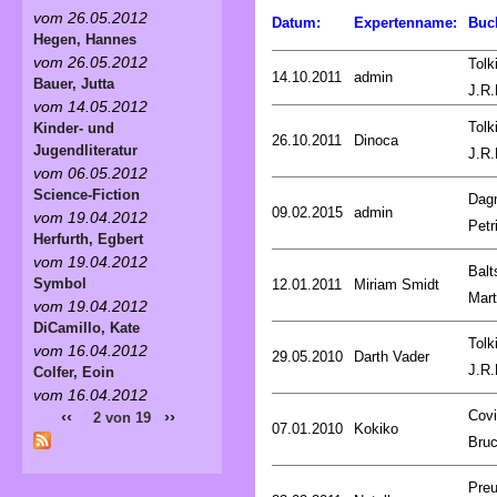
vom 26.05.2012
Datum:
Expertenname:
Buc
Hegen, Hannes
vom 26.05.2012
Tolk
14.10.2011
admin
Bauer, Jutta
J.R.
vom 14.05.2012
Tolk
Kinder- und
26.10.2011
Dinoca
Jugendliteratur
J.R.
vom 06.05.2012
Science-Fiction
Dag
09.02.2015
admin
vom 19.04.2012
Petr
Herfurth, Egbert
vom 19.04.2012
Balt
Symbol
12.01.2011
Miriam Smidt
Mart
vom 19.04.2012
DiCamillo, Kate
Tolk
vom 16.04.2012
29.05.2010
Darth Vader
J.R.
Colfer, Eoin
vom 16.04.2012
Covi
‹‹
››
2 von 19
07.01.2010
Kokiko
Bru
Preu