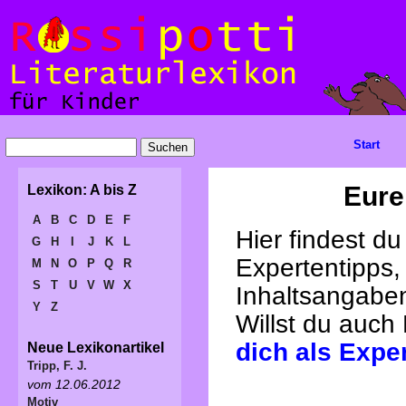
Start
Eure
Lexikon: A bis Z
A
B
C
D
E
F
Hier findest d
G
H
I
J
K
L
Expertentipps,
M
N
O
P
Q
R
S
T
U
V
W
X
Inhaltsangabe
Y
Z
Willst du auch
dich als Expe
Neue Lexikonartikel
Tripp, F. J.
vom 12.06.2012
Motiv