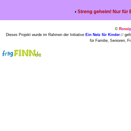
Streng geheim! Nur für
©
R
o
ssi
Dieses Projekt wurde im Rahmen der Initiative
Ein Netz für Kinder
gefö
für Familie, Senioren, 