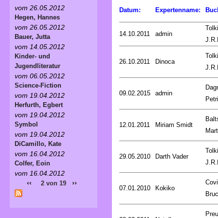
vom 26.05.2012
Datum:
Expertenname:
Buc
Hegen, Hannes
vom 26.05.2012
Tolk
14.10.2011
admin
Bauer, Jutta
J.R.
vom 14.05.2012
Tolk
Kinder- und
26.10.2011
Dinoca
Jugendliteratur
J.R.
vom 06.05.2012
Science-Fiction
Dag
09.02.2015
admin
vom 19.04.2012
Petr
Herfurth, Egbert
vom 19.04.2012
Balt
Symbol
12.01.2011
Miriam Smidt
Mart
vom 19.04.2012
DiCamillo, Kate
Tolk
vom 16.04.2012
29.05.2010
Darth Vader
J.R.
Colfer, Eoin
vom 16.04.2012
Covi
‹‹
››
2 von 19
07.01.2010
Kokiko
Bru
Preu