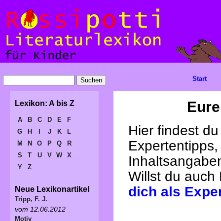
Start
Eure
Lexikon: A bis Z
A
B
C
D
E
F
Hier findest d
G
H
I
J
K
L
Expertentipps,
M
N
O
P
Q
R
S
T
U
V
W
X
Inhaltsangabe
Y
Z
Willst du auch
dich als Expe
Neue Lexikonartikel
Tripp, F. J.
vom 12.06.2012
Motiv