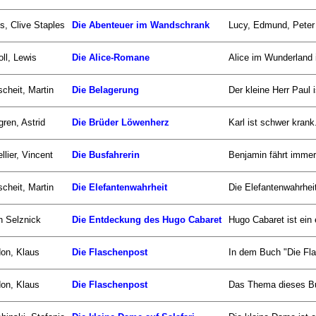
s, Clive Staples
Die Abenteuer im Wandschrank
Lucy, Edmund, Peter
oll, Lewis
Die Alice-Romane
Alice im Wunderland i
scheit, Martin
Die Belagerung
Der kleine Herr Paul i
gren, Astrid
Die Brüder Löwenherz
Karl ist schwer krank
llier, Vincent
Die Busfahrerin
Benjamin fährt immer
scheit, Martin
Die Elefantenwahrheit
Die Elefantenwahrhei
n Selznick
Die Entdeckung des Hugo Cabaret
Hugo Cabaret ist ein 
on, Klaus
Die Flaschenpost
In dem Buch "Die Fla
on, Klaus
Die Flaschenpost
Das Thema dieses Buc