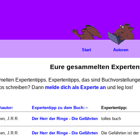
Start
Autoren
Eure gesammelten Experten
mmelten Expertentipps. Expertentipps, das sind Buchvorstellun
ipps schreiben? Dann
melde dich als Experte an
und leg los!
hautor:
Expertentipp zu dem Buch:
Expertentipp:
ien, J.R.R.
Der Herr der Ringe - Die Gefährten
tolles buch
ien, J.R.R.
Der Herr der Ringe - Die Gefährten
Die Gefährten ist der