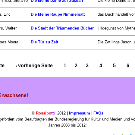
hinski, Stefanie
Die kleine Dame auf Salafari
Die kleine Dame ist e
e, Eric
Die kleine Raupe Nimmersatt
das Buch handelt von 
s, Walter
Die Stadt der Träumenden Bücher
Hildegunst von Mythe
sses Moore
Die Tür zu Zeit
Die Zwillinge Jason un
ite
‹ vorherige Seite
1
2
3
4
5
6
 Erwachsene!
©
R
o
ssi
p
o
tti
2012 |
Impressum
|
FAQs
efördert vom Beauftragten der Bundesregierung für Kultur und Medien und v
Jahren 2008 bis 2012: