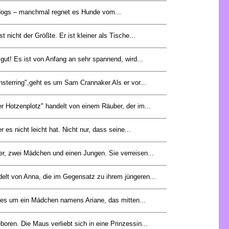
d dogs – manchmal regnet es Hunde vom...
st nicht der Größte. Er ist kleiner als Tische...
gut! Es ist von Anfang an sehr spannend, wird...
sterring",geht es um Sam Crannaker.Als er vor...
 Hotzenplotz" handelt von einem Räuber, der im...
r es nicht leicht hat. Nicht nur, dass seine...
er, zwei Mädchen und einen Jungen. Sie verreisen...
delt von Anna, die im Gegensatz zu ihrem jüngeren...
es um ein Mädchen namens Ariane, das mitten...
oren. Die Maus verliebt sich in eine Prinzessin...