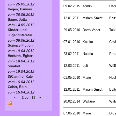
vom 26.05.2012
09.02.2015
admin
Dagm
Hegen, Hannes
vom 26.05.2012
12.01.2011
Miriam Smidt
Balt
Bauer, Jutta
vom 14.05.2012
29.05.2010
Darth Vader
Tolk
Kinder- und
Jugendliteratur
vom 06.05.2012
07.01.2010
Kokiko
Covi
Science-Fiction
vom 19.04.2012
23.02.2011
Nutella
Preu
Herfurth, Egbert
vom 19.04.2012
12.03.2011
Leli
Wölf
Symbol
vom 19.04.2012
DiCamillo, Kate
01.05.2010
Marie
Nesb
vom 16.04.2012
Colfer, Eoin
12.01.2011
Miriam Smidt
Balt
vom 16.04.2012
‹‹
››
2 von 19
20.02.2014
Walküre
Wald
07.05.2010
Marie
DiCa