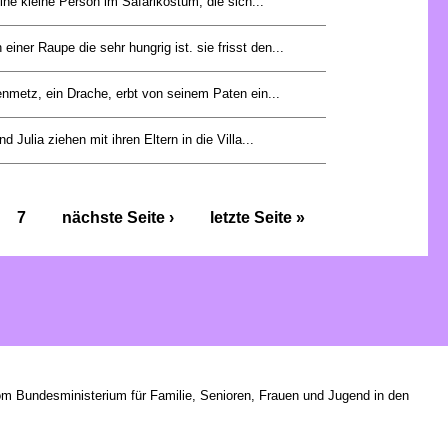
ine kleine Person im Safarikostüm, die sich...
einer Raupe die sehr hungrig ist. sie frisst den...
nmetz, ein Drache, erbt von seinem Paten ein...
d Julia ziehen mit ihren Eltern in die Villa...
7
nächste Seite ›
letzte Seite »
om Bundesministerium für Familie, Senioren, Frauen und Jugend in den