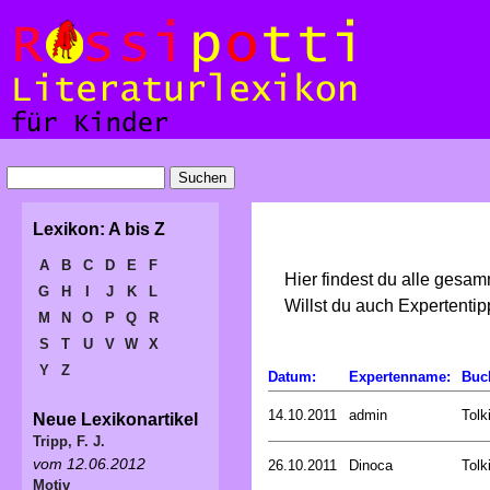
Lexikon: A bis Z
A
B
C
D
E
F
Hier findest du alle gesa
G
H
I
J
K
L
Willst du auch Expertent
M
N
O
P
Q
R
S
T
U
V
W
X
Y
Z
Datum:
Expertenname:
Buc
14.10.2011
admin
Tolk
Neue Lexikonartikel
Tripp, F. J.
vom 12.06.2012
26.10.2011
Dinoca
Tolk
Motiv