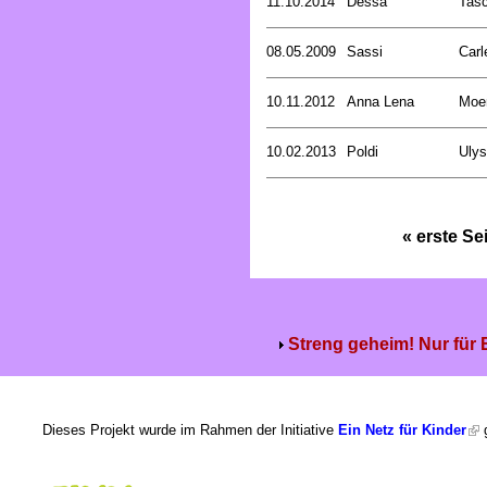
11.10.2014
Dessa
Tasc
08.05.2009
Sassi
Carl
10.11.2012
Anna Lena
Moer
10.02.2013
Poldi
Uly
« erste Se
Streng geheim! Nur für
Dieses Projekt wurde im Rahmen der Initiative
Ein Netz für Kinder
g