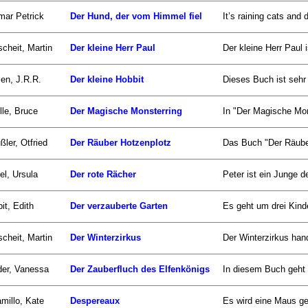
ar Petrick
Der Hund, der vom Himmel fiel
It’s raining cats an
scheit, Martin
Der kleine Herr Paul
Der kleine Herr Paul i
ien, J.R.R.
Der kleine Hobbit
Dieses Buch ist sehr 
lle, Bruce
Der Magische Monsterring
In "Der Magische Mon
ßler, Otfried
Der Räuber Hotzenplotz
Das Buch "Der Räuber
el, Ursula
Der rote Rächer
Peter ist ein Junge de
it, Edith
Der verzauberte Garten
Es geht um drei Kind
scheit, Martin
Der Winterzirkus
Der Winterzirkus han
er, Vanessa
Der Zauberfluch des Elfenkönigs
In diesem Buch geht 
millo, Kate
Despereaux
Es wird eine Maus geb