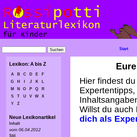
Start
Eure
Lexikon: A bis Z
A
B
C
D
E
F
Hier findest d
G
H
I
J
K
L
Expertentipps,
M
N
O
P
Q
R
S
T
U
V
W
X
Inhaltsangabe
Y
Z
Willst du auch
dich als Expe
Neue Lexikonartikel
Inhalt
vom 06.04.2012
Stil