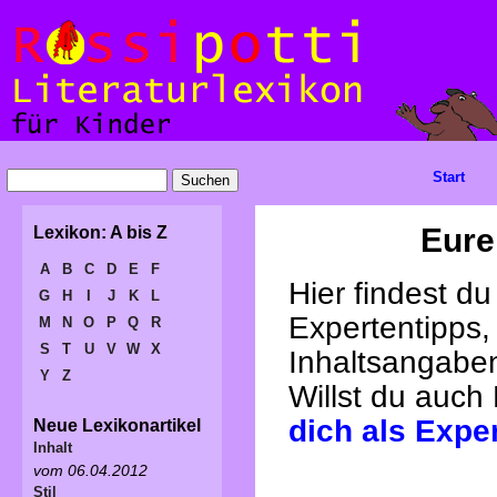
Start
Eure
Lexikon: A bis Z
A
B
C
D
E
F
Hier findest d
G
H
I
J
K
L
Expertentipps,
M
N
O
P
Q
R
S
T
U
V
W
X
Inhaltsangabe
Y
Z
Willst du auch
dich als Expe
Neue Lexikonartikel
Inhalt
vom 06.04.2012
Stil