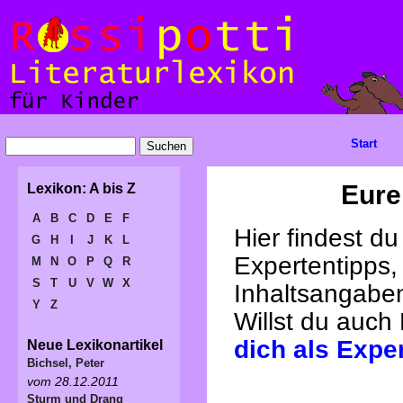
Start
Eure
Lexikon: A bis Z
A
B
C
D
E
F
Hier findest d
G
H
I
J
K
L
Expertentipps,
M
N
O
P
Q
R
S
T
U
V
W
X
Inhaltsangabe
Y
Z
Willst du auch
dich als Expe
Neue Lexikonartikel
Bichsel, Peter
vom 28.12.2011
Sturm und Drang