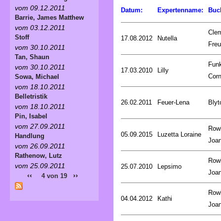
vom 09.12.2011
Datum:
Expertenname:
Buc
Barrie, James Matthew
vom 03.12.2011
Cle
Stoff
17.08.2012
Nutella
Fre
vom 30.10.2011
Tan, Shaun
Fun
vom 30.10.2011
17.03.2010
Lilly
Corn
Sowa, Michael
vom 18.10.2011
Belletristik
26.02.2011
Feuer-Lena
Blyt
vom 18.10.2011
Pin, Isabel
vom 27.09.2011
Rowl
05.09.2015
Luzetta Loraine
Handlung
Joa
vom 26.09.2011
Rathenow, Lutz
Rowl
vom 25.09.2011
25.07.2010
Lepsimo
Joa
‹‹
››
4 von 19
Rowl
04.04.2012
Kathi
Joa