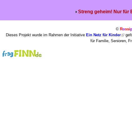
Streng geheim! Nur für
©
R
o
ssi
Dieses Projekt wurde im Rahmen der Initiative
Ein Netz für Kinder
gefö
für Familie, Senioren, 