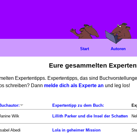
Start
Autoren
Eure gesammelten Experten
mmelten Expertentipps. Expertentipps, das sind Buchvorstellun
ipps schreiben? Dann
melde dich als Experte an
und leg los!
Buchautor:
Expertentipp zu dem Buch:
Ex
Janine Wilk
Lillith Parker und die Insel der Schatten
Neb
Isabel Abedi
Lola in geheimer Mission
Ste