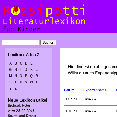
Lexikon: A bis Z
A
B
C
D
E
F
Hier findest du alle gesa
G
H
I
J
K
L
Willst du auch Expertent
M
N
O
P
Q
R
S
T
U
V
W
X
Y
Z
Datum:
Expertenname:
11.07.2013
Lara-357
Neue Lexikonartikel
Bichsel, Peter
vom 28.12.2011
11.10.2013
Lara-357
Sturm und Drang