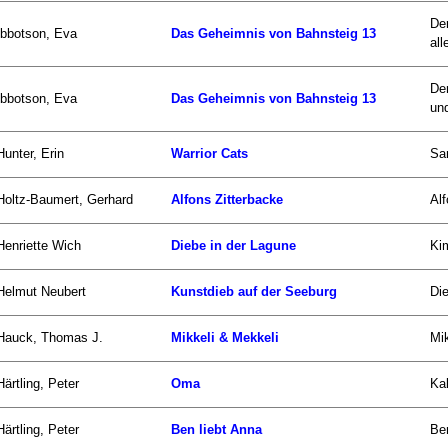
De
Ibbotson, Eva
Das Geheimnis von Bahnsteig 13
all
Der
Ibbotson, Eva
Das Geheimnis von Bahnsteig 13
und
Hunter, Erin
Warrior Cats
Sam
Holtz-Baumert, Gerhard
Alfons Zitterbacke
Alf
Henriette Wich
Diebe in der Lagune
Kim
Helmut Neubert
Kunstdieb auf der Seeburg
Die
Hauck, Thomas J.
Mikkeli & Mekkeli
Mik
Härtling, Peter
Oma
Kal
Härtling, Peter
Ben liebt Anna
Ben