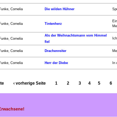
Funke, Cornelia
Die wilden Hühner
Spr
Ei
Funke, Cornelia
Tintenherz
Meg
Als der Weihnachtsmann vom Himmel
Ic
Funke, Cornelia
fiel
Funke, Cornelia
Drachenreiter
Mei
Funke, Cornelia
Herr der Diebe
In 
ite
‹ vorherige Seite
1
2
3
4
5
6
 Erwachsene!