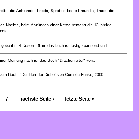
otte, die Anführerin, Frieda, Sprottes beste Freundin, Trude, die...
nes Nachts, beim Anzünden einer Kerze bemerkt die 12-jährige
gie...
h gebe ihm 4 Dosen. DEnn das buch ist lustig spannend und...
ner Meinung nach ist das Buch "Drachenreiter" von...
dem Buch, "Der Herr der Diebe" von Cornelia Funke, 2000...
7
nächste Seite ›
letzte Seite »