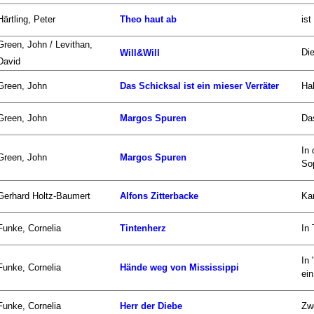
Härtling, Peter
Theo haut ab
ist
Green, John / Levithan,
Die
Will&Will
David
Green, John
Das Schicksal ist ein mieser Verräter
Hal
Green, John
Margos Spuren
Das
In
Green, John
Margos Spuren
Sop
Gerhard Holtz-Baumert
Alfons Zitterbacke
Kar
Funke, Cornelia
Tintenherz
In 
In
Funke, Cornelia
Hände weg von Mississippi
ein
Funke, Cornelia
Herr der Diebe
Zwe