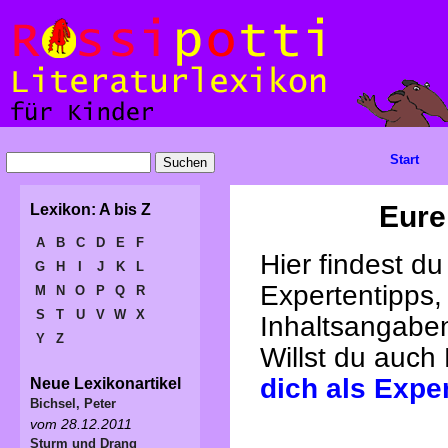
Start
Eure
Lexikon: A bis Z
A
B
C
D
E
F
Hier findest d
G
H
I
J
K
L
Expertentipps,
M
N
O
P
Q
R
S
T
U
V
W
X
Inhaltsangabe
Y
Z
Willst du auch
dich als Expe
Neue Lexikonartikel
Bichsel, Peter
vom 28.12.2011
Sturm und Drang