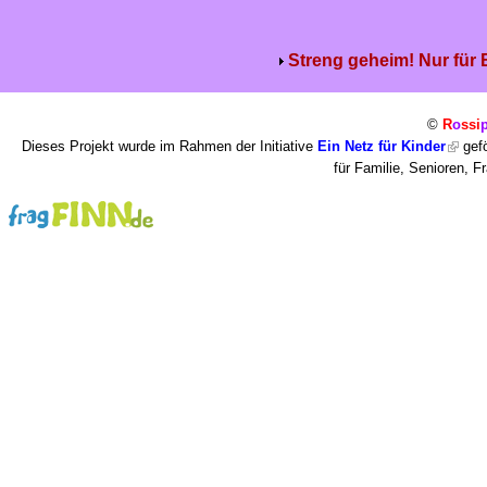
Streng geheim! Nur für
©
R
o
ssi
Dieses Projekt wurde im Rahmen der Initiative
Ein Netz für Kinder
gefö
für Familie, Senioren, 