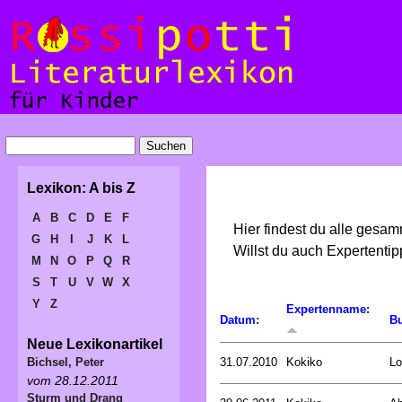
Lexikon: A bis Z
A
B
C
D
E
F
Hier findest du alle gesa
G
H
I
J
K
L
Willst du auch Expertent
M
N
O
P
Q
R
S
T
U
V
W
X
Y
Z
Expertenname:
Datum:
Bu
Neue Lexikonartikel
31.07.2010
Kokiko
Lo
Bichsel, Peter
vom 28.12.2011
Sturm und Drang