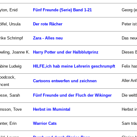
yton, Enid
Fünf Freunde (Serie) Band 1-21
Georg (e
lfel, Ursula
Der rote Rächer
Peter ist
rike Schrimpf
Zara - Alles neu
Das neue
wling, Joanne K.
Harry Potter und der Halbblutprinz
Dieses B
bine Ludwig
HILFE,ich hab meine Lehrerin geschrumpft
Felix ha
oodcock,
Aller An
Cartoons entwerfen und zeichnen
ncent
sse, Sarah
Fünf Freunde und der Fluch der Wikinger
Die welt
nsson, Tove
Herbst im Mumintal
Herbst i
nter, Erin
Warrior Cats
Sam träu