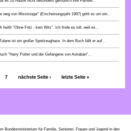
hat es zu Hause nicht besonders gemütlich:ihre Familie...
e weg von Mississippi" (Erscheinungsjahr 1997) geht es um ein...
heißt "Ohne Fritz - kein Witz". Ich finde es toll, weil es...
ulane ist ein großer Spielzeughase. In dem Buch fällt er auf...
uch "Harry Potter und der Gefangene von Askaban"...
7
nächste Seite ›
letzte Seite »
om Bundesministerium für Familie, Senioren, Frauen und Jugend in den