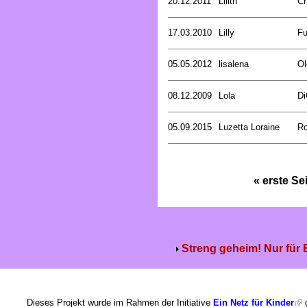
20.12.2011
Lilith
Ch
17.03.2010
Lilly
Fu
05.05.2012
lisalena
Ol
08.12.2009
Lola
Di
05.09.2015
Luzetta Loraine
Ro
« erste Se
Streng geheim! Nur für
Dieses Projekt wurde im Rahmen der Initiative
Ein Netz für Kinder
g