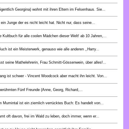
igentlich Georgina) wohnt mit ihren Eltern im Felsenhaus. Sie...
 ein Junge der es nicht leicht hat. Nicht nur, dass seine...
 Kultbuch für alle coolen Mädchen dieser Welt! ab 10 Jahren,...
uch ist ein Meisterwerk, genauso wie alle anderen ,,Harry...
sst seine Mathelehrerin, Frau Schmitt-Gössenwein, über alles!...
fang ist schwer - Vincent Woodcock aber macht ihn leicht. Von...
berühmten Fünf Freunde (Anne, Georg, Richard,...
m Mumintal ist ein ziemlich verrücktes Buch: Es handelt von...
mt oft davon, frei im Wald zu leben, doch immer, wenn er...