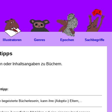
Illustratoren
Genres
Epochen
Sachbegriffe
tipps
gen oder Inhaltsangaben zu Büchern.
ntipp:
e begeisterte Bücherleserin, kann ihre (Adoptiv-) Eltern,...