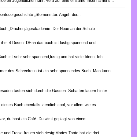
anderen Jugendlichen fährt Vera auf eine einsame Insel namens...
enteuergeschichte „Sternenritter. Angriff der...
uch „Drachenjägerakademie. Der Neue an der Schule...
 ihm 4 Dosen. DEnn das buch ist lustig spannend und...
uch ist sehr sehr spannend,lustig und hat viele Ideen. Ich...
mer des Schreckens ist ein sehr spannendes Buch. Man kann
waden tasten sich durch die Gassen. Schatten lauern hinter...
e dieses Buch ebenfalls ziemlich cool, vor allem wie es...
r vor, du hast ein Café. Du wirst geplagt von einem...
e und Franzi freuen sich riesig:Maries Tante hat die drei...