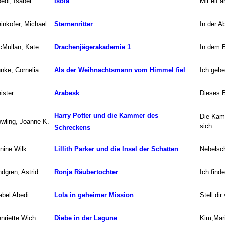
edi, Isabel
Isola
Mit elf 
inkofer, Michael
Sternenritter
In der Ab
Mullan, Kate
Drachenjägerakademie 1
In dem B
nke, Cornelia
Als der Weihnachtsmann vom Himmel fiel
Ich gebe
ister
Arabesk
Dieses B
Harry Potter und die Kammer des
Die Kam
wling, Joanne K.
sich...
Schreckens
nine Wilk
Lillith Parker und die Insel der Schatten
Nebelsch
ndgren, Astrid
Ronja Räubertochter
Ich find
abel Abedi
Lola in geheimer Mission
Stell di
nriette Wich
Diebe in der Lagune
Kim,Mari