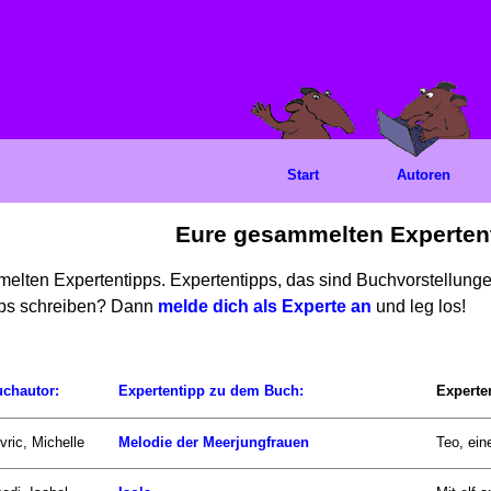
Start
Autoren
Eure gesammelten Experten
mmelten Expertentipps. Expertentipps, das sind Buchvorstellun
ipps schreiben? Dann
melde dich als Experte an
und leg los!
chautor:
Expertentipp zu dem Buch:
Experte
vric, Michelle
Melodie der Meerjungfrauen
Teo, ein