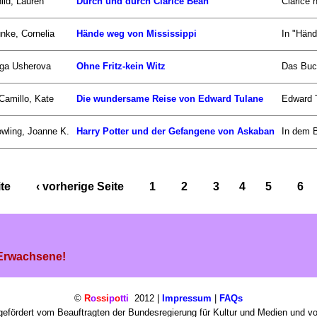
ild, Lauren
Durch und durch Clarice Bean
Clarice 
nke, Cornelia
Hände weg von Mississippi
In "Händ
ga Usherova
Ohne Fritz-kein Witz
Das Buch 
Camillo, Kate
Die wundersame Reise von Edward Tulane
Edward T
wling, Joanne K.
Harry Potter und der Gefangene von Askaban
In dem B
ite
‹ vorherige Seite
1
2
3
4
5
6
 Erwachsene!
©
R
o
ssi
p
o
tti
2012 |
Impressum
|
FAQs
efördert vom Beauftragten der Bundesregierung für Kultur und Medien und v