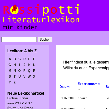
Lexikon: A bis Z
A
B
C
D
E
F
Hier findest du alle gesa
G
H
I
J
K
L
Willst du auch Expertent
M
N
O
P
Q
R
S
T
U
V
W
X
Y
Z
Expertenname:
Datum:
Bu
Neue Lexikonartikel
31.07.2010
Kokiko
Lo
Bichsel, Peter
vom 28.12.2011
Sturm und Drang