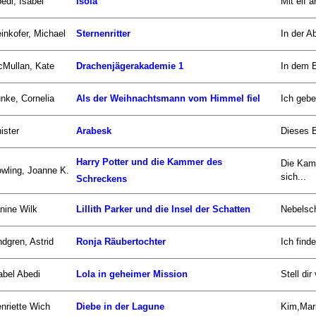
edi, Isabel
Isola
Mit elf 
inkofer, Michael
Sternenritter
In der Ab
Mullan, Kate
Drachenjägerakademie 1
In dem B
nke, Cornelia
Als der Weihnachtsmann vom Himmel fiel
Ich gebe
ister
Arabesk
Dieses B
Harry Potter und die Kammer des
Die Kam
wling, Joanne K.
sich...
Schreckens
nine Wilk
Lillith Parker und die Insel der Schatten
Nebelsch
ndgren, Astrid
Ronja Räubertochter
Ich find
abel Abedi
Lola in geheimer Mission
Stell di
nriette Wich
Diebe in der Lagune
Kim,Mari