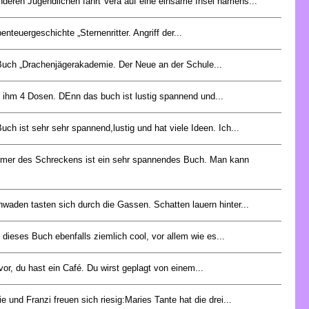
anderen Jugendlichen fährt Vera auf eine einsame Insel namens...
enteuergeschichte „Sternenritter. Angriff der...
uch „Drachenjägerakademie. Der Neue an der Schule...
 ihm 4 Dosen. DEnn das buch ist lustig spannend und...
uch ist sehr sehr spannend,lustig und hat viele Ideen. Ich...
mer des Schreckens ist ein sehr spannendes Buch. Man kann
waden tasten sich durch die Gassen. Schatten lauern hinter...
e dieses Buch ebenfalls ziemlich cool, vor allem wie es...
r vor, du hast ein Café. Du wirst geplagt von einem...
e und Franzi freuen sich riesig:Maries Tante hat die drei...