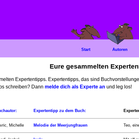
Start
Autoren
Eure gesammelten Experten
mmelten Expertentipps. Expertentipps, das sind Buchvorstellun
ipps schreiben? Dann
melde dich als Experte an
und leg los!
chautor:
Expertentipp zu dem Buch:
Experte
vric, Michelle
Melodie der Meerjungfrauen
Teo, ein