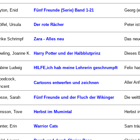
yton, Enid
Fünf Freunde (Serie) Band 1-21
Georg (e
lfel, Ursula
Der rote Rächer
Peter ist
rike Schrimpf
Zara - Alles neu
Das neue
wling, Joanne K.
Harry Potter und der Halbblutprinz
Dieses B
bine Ludwig
HILFE,ich hab meine Lehrerin geschrumpft
Felix ha
oodcock,
Aller An
Cartoons entwerfen und zeichnen
ncent
sse, Sarah
Fünf Freunde und der Fluch der Wikinger
Die welt
nsson, Tove
Herbst im Mumintal
Herbst i
nter, Erin
Warrior Cats
Sam träu