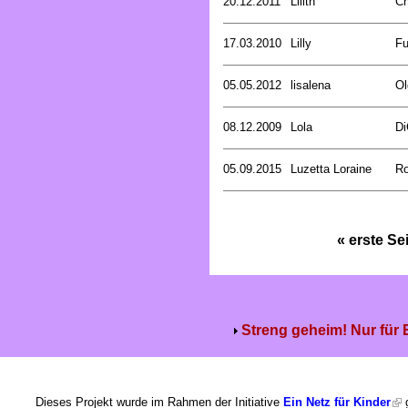
20.12.2011
Lilith
Ch
17.03.2010
Lilly
Fu
05.05.2012
lisalena
Ol
08.12.2009
Lola
Di
05.09.2015
Luzetta Loraine
Ro
« erste Se
Streng geheim! Nur für
Dieses Projekt wurde im Rahmen der Initiative
Ein Netz für Kinder
g