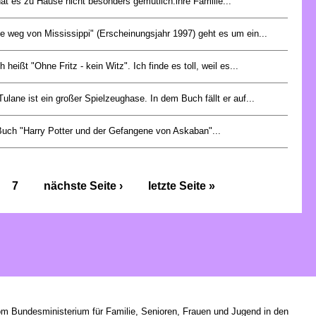
hat es zu Hause nicht besonders gemütlich:ihre Familie...
e weg von Mississippi" (Erscheinungsjahr 1997) geht es um ein...
heißt "Ohne Fritz - kein Witz". Ich finde es toll, weil es...
ulane ist ein großer Spielzeughase. In dem Buch fällt er auf...
uch "Harry Potter und der Gefangene von Askaban"...
7
nächste Seite ›
letzte Seite »
om Bundesministerium für Familie, Senioren, Frauen und Jugend in den