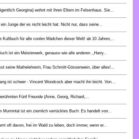
igentlich Georgina) wohnt mit ihren Eltern im Felsenhaus. Sie...
 ein Junge der es nicht leicht hat. Nicht nur, dass seine...
 Kultbuch für alle coolen Mädchen dieser Welt! ab 10 Jahren,...
uch ist ein Meisterwerk, genauso wie alle anderen ,,Harry...
sst seine Mathelehrerin, Frau Schmitt-Gössenwein, über alles!...
fang ist schwer - Vincent Woodcock aber macht ihn leicht. Von...
berühmten Fünf Freunde (Anne, Georg, Richard,...
m Mumintal ist ein ziemlich verrücktes Buch: Es handelt von...
mt oft davon, frei im Wald zu leben, doch immer, wenn er...