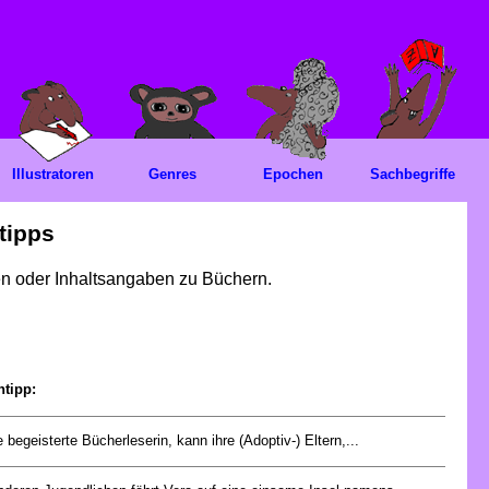
Illustratoren
Genres
Epochen
Sachbegriffe
tipps
gen oder Inhaltsangaben zu Büchern.
ntipp:
e begeisterte Bücherleserin, kann ihre (Adoptiv-) Eltern,...