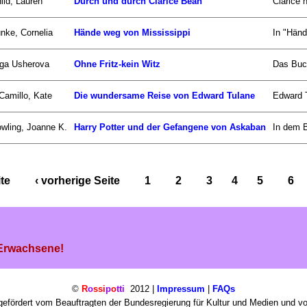
ild, Lauren
Durch und durch Clarice Bean
Clarice 
nke, Cornelia
Hände weg von Mississippi
In "Händ
ga Usherova
Ohne Fritz-kein Witz
Das Buch 
Camillo, Kate
Die wundersame Reise von Edward Tulane
Edward T
wling, Joanne K.
Harry Potter und der Gefangene von Askaban
In dem B
ite
‹ vorherige Seite
1
2
3
4
5
6
 Erwachsene!
©
R
o
ssi
p
o
tti
2012 |
Impressum
|
FAQs
efördert vom Beauftragten der Bundesregierung für Kultur und Medien und v