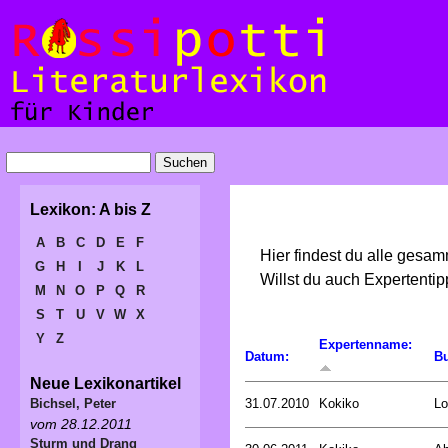
Lexikon: A bis Z
A
B
C
D
E
F
Hier findest du alle gesa
G
H
I
J
K
L
Willst du auch Expertent
M
N
O
P
Q
R
S
T
U
V
W
X
Y
Z
Expertenname:
Datum:
Bu
Neue Lexikonartikel
31.07.2010
Kokiko
Lo
Bichsel, Peter
vom 28.12.2011
Sturm und Drang