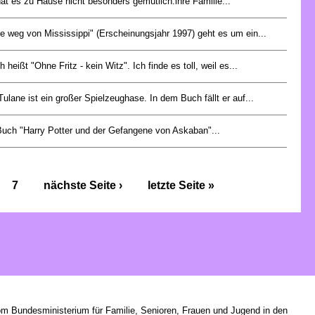
hat es zu Hause nicht besonders gemütlich:ihre Familie...
e weg von Mississippi" (Erscheinungsjahr 1997) geht es um ein...
heißt "Ohne Fritz - kein Witz". Ich finde es toll, weil es...
ulane ist ein großer Spielzeughase. In dem Buch fällt er auf...
uch "Harry Potter und der Gefangene von Askaban"...
7
nächste Seite ›
letzte Seite »
om Bundesministerium für Familie, Senioren, Frauen und Jugend in den