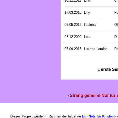
20.12.2011
Lilith
Ch
17.03.2010
Lilly
Fu
05.05.2012
lisalena
Ol
08.12.2009
Lola
Di
05.09.2015
Luzetta Loraine
Ro
« erste Se
Streng geheim! Nur für
Dieses Projekt wurde im Rahmen der Initiative
Ein Netz für Kinder
g