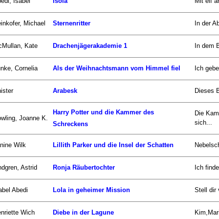
edi, Isabel
Isola
Mit elf 
inkofer, Michael
Sternenritter
In der Ab
Mullan, Kate
Drachenjägerakademie 1
In dem B
nke, Cornelia
Als der Weihnachtsmann vom Himmel fiel
Ich gebe
ister
Arabesk
Dieses B
Harry Potter und die Kammer des
Die Kam
wling, Joanne K.
sich...
Schreckens
nine Wilk
Lillith Parker und die Insel der Schatten
Nebelsch
ndgren, Astrid
Ronja Räubertochter
Ich find
abel Abedi
Lola in geheimer Mission
Stell di
nriette Wich
Diebe in der Lagune
Kim,Mari