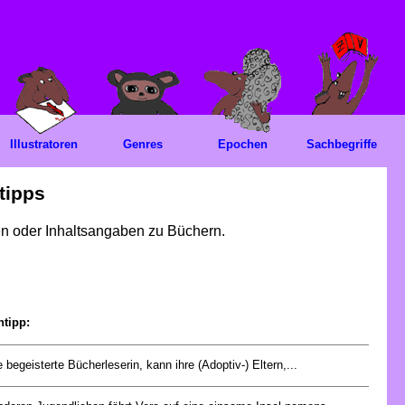
Illustratoren
Genres
Epochen
Sachbegriffe
tipps
gen oder Inhaltsangaben zu Büchern.
ntipp:
e begeisterte Bücherleserin, kann ihre (Adoptiv-) Eltern,...