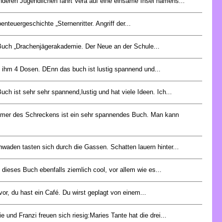
anderen Jugendlichen fährt Vera auf eine einsame Insel namens...
enteuergeschichte „Sternenritter. Angriff der...
uch „Drachenjägerakademie. Der Neue an der Schule...
 ihm 4 Dosen. DEnn das buch ist lustig spannend und...
uch ist sehr sehr spannend,lustig und hat viele Ideen. Ich...
mer des Schreckens ist ein sehr spannendes Buch. Man kann
waden tasten sich durch die Gassen. Schatten lauern hinter...
e dieses Buch ebenfalls ziemlich cool, vor allem wie es...
r vor, du hast ein Café. Du wirst geplagt von einem...
e und Franzi freuen sich riesig:Maries Tante hat die drei...