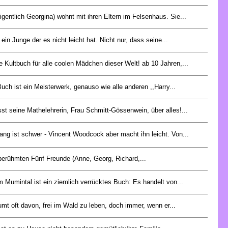
igentlich Georgina) wohnt mit ihren Eltern im Felsenhaus. Sie...
 ein Junge der es nicht leicht hat. Nicht nur, dass seine...
 Kultbuch für alle coolen Mädchen dieser Welt! ab 10 Jahren,...
uch ist ein Meisterwerk, genauso wie alle anderen ,,Harry...
sst seine Mathelehrerin, Frau Schmitt-Gössenwein, über alles!...
fang ist schwer - Vincent Woodcock aber macht ihn leicht. Von...
berühmten Fünf Freunde (Anne, Georg, Richard,...
m Mumintal ist ein ziemlich verrücktes Buch: Es handelt von...
mt oft davon, frei im Wald zu leben, doch immer, wenn er...