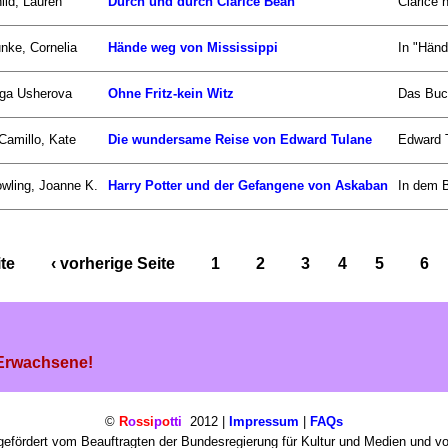
ild, Lauren
Durch und durch Clarice Bean
Clarice 
nke, Cornelia
Hände weg von Mississippi
In "Händ
ga Usherova
Ohne Fritz-kein Witz
Das Buch 
Camillo, Kate
Die wundersame Reise von Edward Tulane
Edward T
wling, Joanne K.
Harry Potter und der Gefangene von Askaban
In dem B
ite
‹ vorherige Seite
1
2
3
4
5
6
 Erwachsene!
©
R
o
ssi
p
o
tti
2012 |
Impressum
|
FAQs
efördert vom Beauftragten der Bundesregierung für Kultur und Medien und v