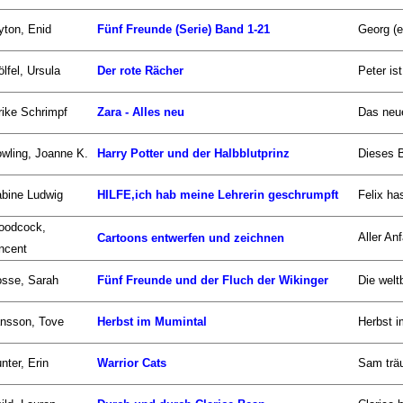
yton, Enid
Fünf Freunde (Serie) Band 1-21
Georg (e
lfel, Ursula
Der rote Rächer
Peter ist
rike Schrimpf
Zara - Alles neu
Das neue
wling, Joanne K.
Harry Potter und der Halbblutprinz
Dieses B
bine Ludwig
HILFE,ich hab meine Lehrerin geschrumpft
Felix ha
oodcock,
Aller An
Cartoons entwerfen und zeichnen
ncent
sse, Sarah
Fünf Freunde und der Fluch der Wikinger
Die welt
nsson, Tove
Herbst im Mumintal
Herbst i
nter, Erin
Warrior Cats
Sam träu