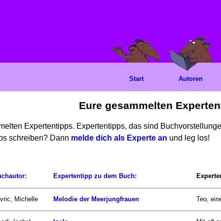
Start
Autoren
Eure gesammelten Experten
mmelten Expertentipps. Expertentipps, das sind Buchvorstellun
ipps schreiben? Dann
melde dich als Experte an
und leg los!
chautor:
Expertentipp zu dem Buch:
Experte
vric, Michelle
Melodie der Meerjungfrauen
Teo, ein