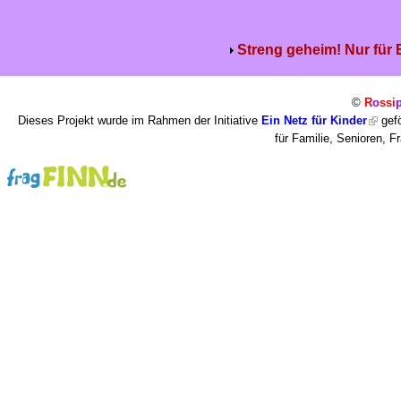
Streng geheim! Nur für
©
R
o
ssi
Dieses Projekt wurde im Rahmen der Initiative
Ein Netz für Kinder
gefö
für Familie, Senioren, 