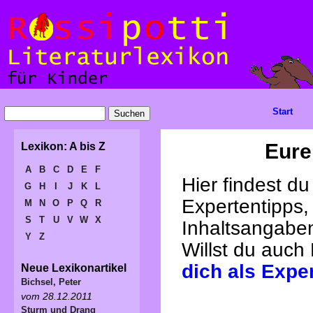
Start
Eure
Lexikon: A bis Z
A
B
C
D
E
F
Hier findest d
G
H
I
J
K
L
Expertentipps,
M
N
O
P
Q
R
S
T
U
V
W
X
Inhaltsangabe
Y
Z
Willst du auch
dich als Expe
Neue Lexikonartikel
Bichsel, Peter
vom 28.12.2011
Sturm und Drang