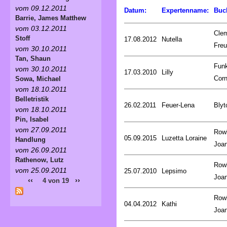
vom 09.12.2011
Datum:
Expertenname:
Buc
Barrie, James Matthew
vom 03.12.2011
Cle
Stoff
17.08.2012
Nutella
Fre
vom 30.10.2011
Tan, Shaun
Fun
vom 30.10.2011
17.03.2010
Lilly
Corn
Sowa, Michael
vom 18.10.2011
Belletristik
26.02.2011
Feuer-Lena
Blyt
vom 18.10.2011
Pin, Isabel
vom 27.09.2011
Rowl
05.09.2015
Luzetta Loraine
Handlung
Joa
vom 26.09.2011
Rathenow, Lutz
Rowl
vom 25.09.2011
25.07.2010
Lepsimo
Joa
‹‹
››
4 von 19
Rowl
04.04.2012
Kathi
Joa