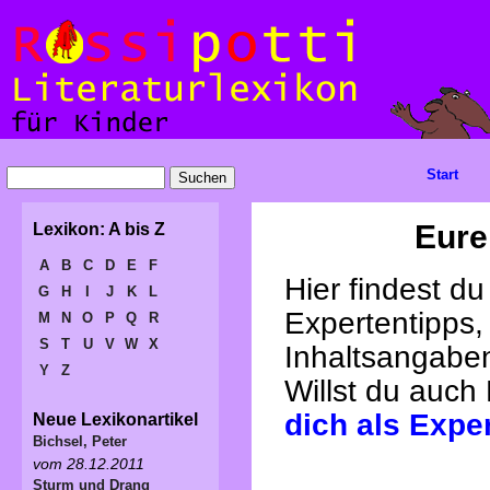
Start
Eure
Lexikon: A bis Z
A
B
C
D
E
F
Hier findest d
G
H
I
J
K
L
Expertentipps,
M
N
O
P
Q
R
S
T
U
V
W
X
Inhaltsangabe
Y
Z
Willst du auch
dich als Expe
Neue Lexikonartikel
Bichsel, Peter
vom 28.12.2011
Sturm und Drang