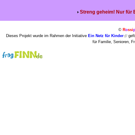
Streng geheim! Nur für
©
R
o
ssi
Dieses Projekt wurde im Rahmen der Initiative
Ein Netz für Kinder
gefö
für Familie, Senioren, 