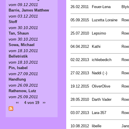
vom 09.12.2011
26.02.2011
Feuer-Lena
Blyt
Barrie, James Matthew
vom 03.12.2011
05.09.2015
Luzetta Loraine
Rowl
Stoff
vom 30.10.2011
25.07.2010
Lepsimo
Rowl
Tan, Shaun
vom 30.10.2011
Sowa, Michael
04.04.2012
Kathi
Rowl
vom 18.10.2011
Belletristik
02.02.2013
ichliebedich
Rowl
vom 18.10.2011
Pin, Isabel
27.02.2013
Naddi (:-)
Rowl
vom 27.09.2011
Handlung
vom 26.09.2011
19.12.2015
OliverOlive
Rowl
Rathenow, Lutz
vom 25.09.2011
28.05.2010
Darth Vader
Rowl
‹‹
››
4 von 19
03.07.2013
Lara-357
Rowl
10.08.2012
libelle
Jan