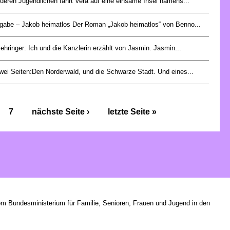
nderen Jugendlichen fährt Vera auf eine einsame Insel namens...
ngabe – Jakob heimatlos Der Roman „Jakob heimatlos“ von Benno...
hringer: Ich und die Kanzlerin erzählt von Jasmin. Jasmin...
wei Seiten:Den Norderwald, und die Schwarze Stadt. Und eines...
7
nächste Seite ›
letzte Seite »
om Bundesministerium für Familie, Senioren, Frauen und Jugend in den