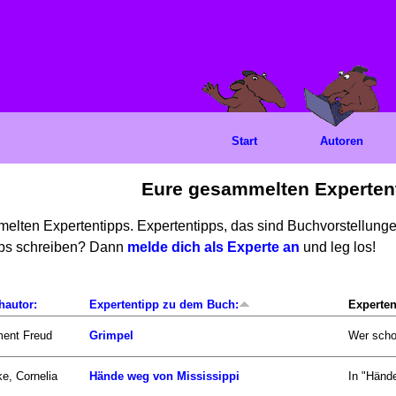
Start
Autoren
Eure gesammelten Experten
mmelten Expertentipps. Expertentipps, das sind Buchvorstellun
ipps schreiben? Dann
melde dich als Experte an
und leg los!
hautor:
Expertentipp zu dem Buch:
Experten
ment Freud
Grimpel
Wer scho
e, Cornelia
Hände weg von Mississippi
In "Hände