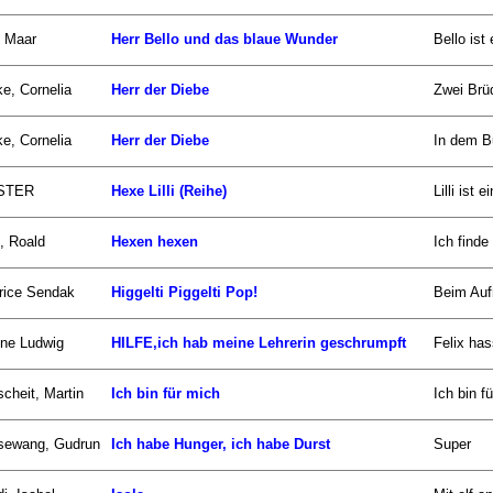
l Maar
Herr Bello und das blaue Wunder
Bello ist
e, Cornelia
Herr der Diebe
Zwei Brüd
e, Cornelia
Herr der Diebe
In dem Bu
STER
Hexe Lilli (Reihe)
Lilli ist
, Roald
Hexen hexen
Ich find
rice Sendak
Higgelti Piggelti Pop!
Beim Auf
ne Ludwig
HILFE,ich hab meine Lehrerin geschrumpft
Felix has
scheit, Martin
Ich bin für mich
Ich bin f
sewang, Gudrun
Ich habe Hunger, ich habe Durst
Super