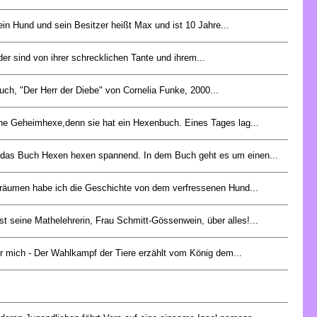
 ein Hund und sein Besitzer heißt Max und ist 10 Jahre...
er sind von ihrer schrecklichen Tante und ihrem...
ch, "Der Herr der Diebe" von Cornelia Funke, 2000...
 eine Geheimhexe,denn sie hat ein Hexenbuch. Eines Tages lag...
e das Buch Hexen hexen spannend. In dem Buch geht es um einen...
räumen habe ich die Geschichte von dem verfressenen Hund...
st seine Mathelehrerin, Frau Schmitt-Gössenwein, über alles!...
ür mich - Der Wahlkampf der Tiere erzählt vom König dem...