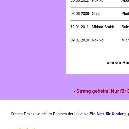
30.06.2011
Kokiko
Abed
06.06.2009
Gast
Plud
12.01.2011
Miriam Smidt
Balt
09.01.2010
Kokiko
Mich
« erste Se
Streng geheim! Nur für
Dieses Projekt wurde im Rahmen der Initiative
Ein Netz für Kinder
g