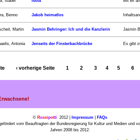
i, Isabel
Isola
Mit elf a
ra, Benno
Jakob heimatlos
Inhaltsa
scheit, Martin
Jasmin Behringer: Ich und die Kanzlerin
Jasmin Be
aelis, Antonia
Jenseits der Finsterbachbrücke
Es gibt z
ite
‹ vorherige Seite
1
2
3
4
5
6
 Erwachsene!
©
R
o
ssi
p
o
tti
2012 |
Impressum
|
FAQs
efördert vom Beauftragten der Bundesregierung für Kultur und Medien und v
Jahren 2008 bis 2012: