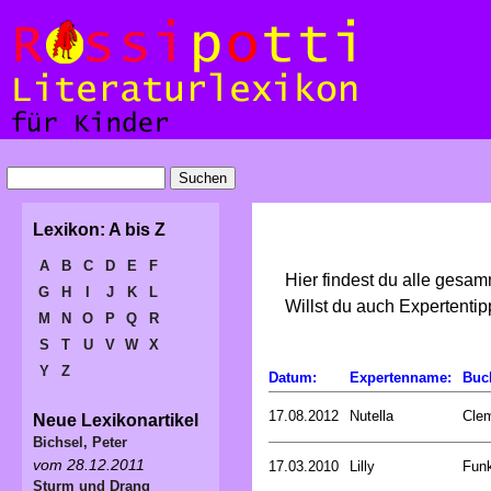
Lexikon: A bis Z
A
B
C
D
E
F
Hier findest du alle gesa
G
H
I
J
K
L
Willst du auch Expertent
M
N
O
P
Q
R
S
T
U
V
W
X
Y
Z
Datum:
Expertenname:
Buc
17.08.2012
Nutella
Cle
Neue Lexikonartikel
Bichsel, Peter
vom 28.12.2011
17.03.2010
Lilly
Funk
Sturm und Drang