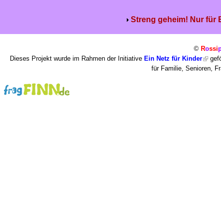
Streng geheim! Nur für
©
R
o
ssi
Dieses Projekt wurde im Rahmen der Initiative
Ein Netz für Kinder
gefö
für Familie, Senioren, 