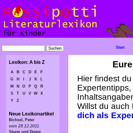
Start
Eure
Lexikon: A bis Z
A
B
C
D
E
F
Hier findest d
G
H
I
J
K
L
Expertentipps,
M
N
O
P
Q
R
S
T
U
V
W
X
Inhaltsangabe
Y
Z
Willst du auch
dich als Expe
Neue Lexikonartikel
Bichsel, Peter
vom 28.12.2011
Sturm und Drang