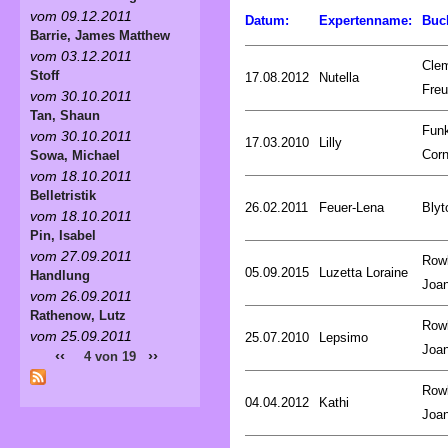
vom 09.12.2011
Datum:
Expertenname:
Buc
Barrie, James Matthew
vom 03.12.2011
Cle
Stoff
17.08.2012
Nutella
Fre
vom 30.10.2011
Tan, Shaun
Fun
vom 30.10.2011
17.03.2010
Lilly
Corn
Sowa, Michael
vom 18.10.2011
Belletristik
26.02.2011
Feuer-Lena
Blyt
vom 18.10.2011
Pin, Isabel
vom 27.09.2011
Rowl
05.09.2015
Luzetta Loraine
Handlung
Joa
vom 26.09.2011
Rathenow, Lutz
Rowl
vom 25.09.2011
25.07.2010
Lepsimo
Joa
‹‹
››
4 von 19
Rowl
04.04.2012
Kathi
Joa