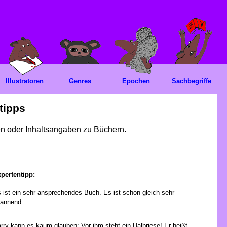
Illustratoren
Genres
Epochen
Sachbegriffe
tipps
gen oder Inhaltsangaben zu Büchern.
pertentipp:
 ist ein sehr ansprechendes Buch. Es ist schon gleich sehr
annend...
rry kann es kaum glauben: Vor ihm steht ein Halbriese! Er heißt...