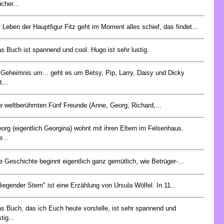
cher...
 Leben der Hauptfigur Fitz geht im Moment alles schief, das findet...
s Buch ist spannend und cool. Hugo ist sehr lustig.
 Geheimnis um... geht es um Betsy, Pip, Larry, Daisy und Dicky
t...
e weltberühmten Fünf Freunde (Anne, Georg, Richard,...
org (eigentlich Georgina) wohnt mit ihren Eltern im Felsenhaus.
e...
e Geschichte beginnt eigentlich ganz gemütlich, wie Betrüger-...
liegender Stern" ist eine Erzählung von Ursula Wölfel. In 11...
s Buch, das ich Euch heute vorstelle, ist sehr spannend und
stig...