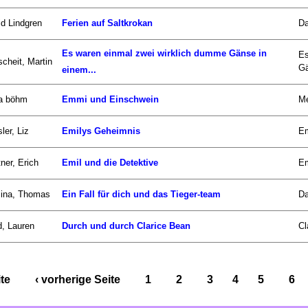
id Lindgren
Ferien auf Saltkrokan
Da
Es waren einmal zwei wirklich dumme Gänse in
Es
scheit, Martin
Gä
einem...
a böhm
Emmi und Einschwein
Me
ler, Liz
Emilys Geheimnis
Em
ner, Erich
Emil und die Detektive
Em
zina, Thomas
Ein Fall für dich und das Tieger-team
Da
d, Lauren
Durch und durch Clarice Bean
Cl
ite
‹ vorherige Seite
1
2
3
4
5
6