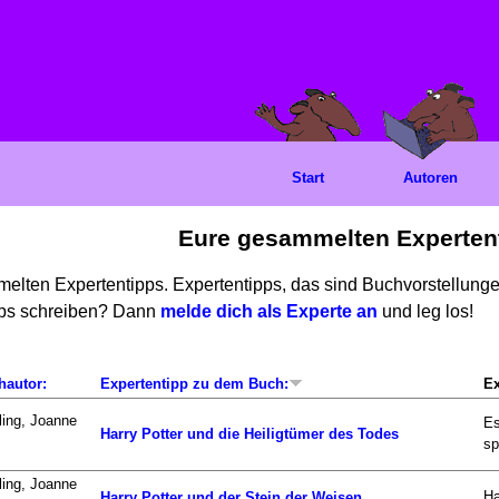
Start
Autoren
Eure gesammelten Experten
mmelten Expertentipps. Expertentipps, das sind Buchvorstellun
ipps schreiben? Dann
melde dich als Experte an
und leg los!
hautor:
Expertentipp zu dem Buch:
Ex
ing, Joanne
Es
Harry Potter und die Heiligtümer des Todes
sp
ing, Joanne
Ha
Harry Potter und der Stein der Weisen