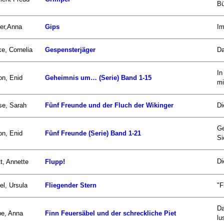
Bü
er,Anna
Gips
Im
e, Cornelia
Gespensterjäger
Da
In
on, Enid
Geheimnis um… (Serie) Band 1-15
mi
se, Sarah
Fünf Freunde und der Fluch der Wikinger
Di
Ge
on, Enid
Fünf Freunde (Serie) Band 1-21
Si
Di
t, Annette
Flupp!
el, Ursula
Fliegender Stern
"F
Da
be, Anna
Finn Feuersäbel und der schreckliche Piet
lu