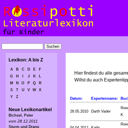
Lexikon: A bis Z
A
B
C
D
E
F
Hier findest du alle gesa
G
H
I
J
K
L
Willst du auch Expertent
M
N
O
P
Q
R
S
T
U
V
W
X
Y
Z
Datum:
Expertenname:
Buc
Rowl
Neue Lexikonartikel
28.05.2010
Darth Vader
K.
Bichsel, Peter
vom 28.12.2011
Rowl
Sturm und Drang
04.04.2012
Kathi