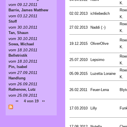
K.
vom 09.12.2011
Rowl
Barrie, James Matthew
02.02.2013
ichliebedich
vom 03.12.2011
K.
Stoff
Rowl
vom 30.10.2011
27.02.2013
Naddi (:-)
K.
Tan, Shaun
vom 30.10.2011
Rowl
19.12.2015
OliverOlive
Sowa, Michael
K.
vom 18.10.2011
Belletristik
Rowl
25.07.2010
Lepsimo
vom 18.10.2011
K.
Pin, Isabel
Rowl
vom 27.09.2011
05.09.2015
Luzetta Loraine
K.
Handlung
vom 26.09.2011
Rathenow, Lutz
26.02.2011
Feuer-Lena
Blyt
vom 25.09.2011
‹‹
››
4 von 19
17.03.2010
Lilly
Funk
17.08.2012
Nutella
Cle