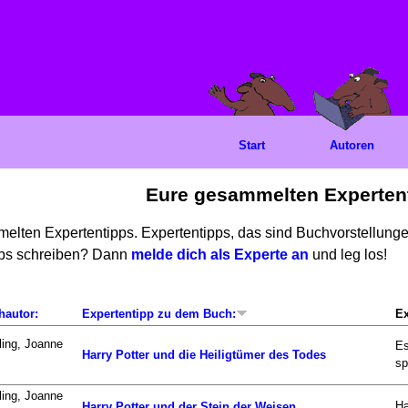
Start
Autoren
Eure gesammelten Experten
mmelten Expertentipps. Expertentipps, das sind Buchvorstellun
ipps schreiben? Dann
melde dich als Experte an
und leg los!
hautor:
Expertentipp zu dem Buch:
Ex
ing, Joanne
Es
Harry Potter und die Heiligtümer des Todes
sp
ing, Joanne
Ha
Harry Potter und der Stein der Weisen