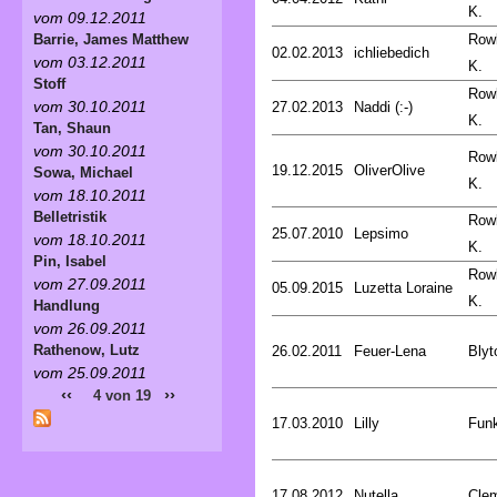
K.
vom 09.12.2011
Rowl
Barrie, James Matthew
02.02.2013
ichliebedich
vom 03.12.2011
K.
Stoff
Rowl
vom 30.10.2011
27.02.2013
Naddi (:-)
K.
Tan, Shaun
vom 30.10.2011
Rowl
19.12.2015
OliverOlive
Sowa, Michael
K.
vom 18.10.2011
Belletristik
Rowl
25.07.2010
Lepsimo
vom 18.10.2011
K.
Pin, Isabel
Rowl
vom 27.09.2011
05.09.2015
Luzetta Loraine
K.
Handlung
vom 26.09.2011
Rathenow, Lutz
26.02.2011
Feuer-Lena
Blyt
vom 25.09.2011
‹‹
››
4 von 19
17.03.2010
Lilly
Funk
17.08.2012
Nutella
Cle