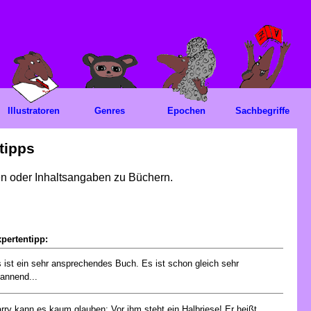
Illustratoren
Genres
Epochen
Sachbegriffe
tipps
gen oder Inhaltsangaben zu Büchern.
pertentipp:
 ist ein sehr ansprechendes Buch. Es ist schon gleich sehr
annend...
rry kann es kaum glauben: Vor ihm steht ein Halbriese! Er heißt...