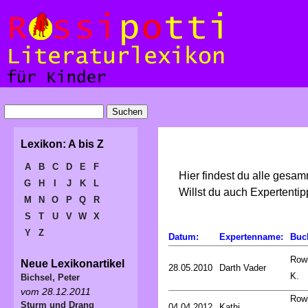
Lexikon: A bis Z
A
B
C
D
E
F
Hier findest du alle gesa
G
H
I
J
K
L
Willst du auch Expertent
M
N
O
P
Q
R
S
T
U
V
W
X
Y
Z
Datum:
Expertenname:
Buc
Rowl
Neue Lexikonartikel
28.05.2010
Darth Vader
K.
Bichsel, Peter
vom 28.12.2011
Rowl
Sturm und Drang
04.04.2012
Kathi