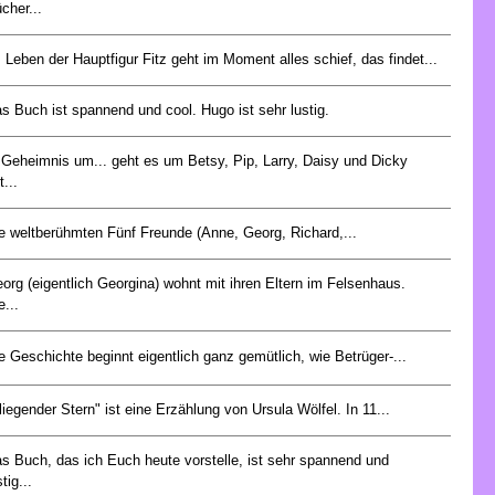
cher...
 Leben der Hauptfigur Fitz geht im Moment alles schief, das findet...
s Buch ist spannend und cool. Hugo ist sehr lustig.
 Geheimnis um... geht es um Betsy, Pip, Larry, Daisy und Dicky
t...
e weltberühmten Fünf Freunde (Anne, Georg, Richard,...
org (eigentlich Georgina) wohnt mit ihren Eltern im Felsenhaus.
e...
e Geschichte beginnt eigentlich ganz gemütlich, wie Betrüger-...
liegender Stern" ist eine Erzählung von Ursula Wölfel. In 11...
s Buch, das ich Euch heute vorstelle, ist sehr spannend und
stig...