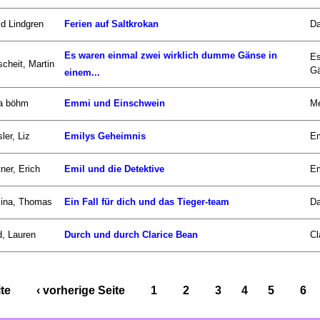
id Lindgren
Ferien auf Saltkrokan
Da
Es waren einmal zwei wirklich dumme Gänse in
Es
scheit, Martin
Gä
einem...
a böhm
Emmi und Einschwein
Me
ler, Liz
Emilys Geheimnis
Em
ner, Erich
Emil und die Detektive
Em
zina, Thomas
Ein Fall für dich und das Tieger-team
Da
d, Lauren
Durch und durch Clarice Bean
Cl
ite
‹ vorherige Seite
1
2
3
4
5
6