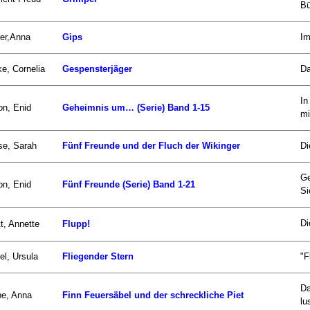
Bü
er,Anna
Gips
Im
e, Cornelia
Gespensterjäger
Da
In
on, Enid
Geheimnis um… (Serie) Band 1-15
mi
se, Sarah
Fünf Freunde und der Fluch der Wikinger
Di
Ge
on, Enid
Fünf Freunde (Serie) Band 1-21
Si
Di
t, Annette
Flupp!
el, Ursula
Fliegender Stern
"F
Da
be, Anna
Finn Feuersäbel und der schreckliche Piet
lu