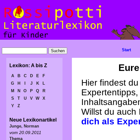
Start
Eure
Lexikon: A bis Z
A
B
C
D
E
F
Hier findest d
G
H
I
J
K
L
Expertentipps,
M
N
O
P
Q
R
S
T
U
V
W
X
Inhaltsangabe
Y
Z
Willst du auch
dich als Expe
Neue Lexikonartikel
Junge, Norman
vom 20.09.2011
Thema