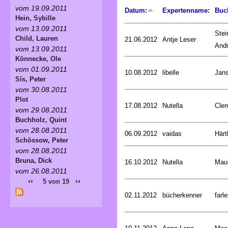
vom 19.09.2011
Datum:
Expertenname:
Buc
Hein, Sybille
vom 13.09.2011
Stei
Child, Lauren
21.06.2012
Antje Leser
And
vom 13.09.2011
Könnecke, Ole
vom 01.09.2011
10.08.2012
libelle
Jan
Sís, Peter
vom 30.08.2011
Plot
17.08.2012
Nutella
Cle
vom 29.08.2011
Buchholz, Quint
vom 28.08.2011
06.09.2012
vaidas
Härt
Schössow, Peter
vom 28.08.2011
Bruna, Dick
16.10.2012
Nutella
Mau
vom 26.08.2011
‹‹
››
5 von 19
02.11.2012
bücherkenner
farle