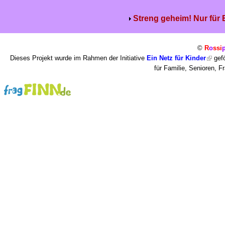
Streng geheim! Nur für
©
R
o
ssi
Dieses Projekt wurde im Rahmen der Initiative
Ein Netz für Kinder
gefö
für Familie, Senioren, 