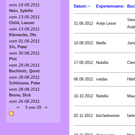
vom 19.09.2011
Datum:
Expertenname:
Buc
Hein, Sybille
vom 13.09.2011
Stei
Child, Lauren
21.06.2012
Antje Leser
And
vom 13.09.2011
Könnecke, Ole
vom 01.09.2011
10.08.2012
libelle
Jan
Sís, Peter
vom 30.08.2011
Plot
17.08.2012
Nutella
Cle
vom 29.08.2011
Buchholz, Quint
vom 28.08.2011
06.09.2012
vaidas
Härt
Schössow, Peter
vom 28.08.2011
Bruna, Dick
16.10.2012
Nutella
Mau
vom 26.08.2011
‹‹
››
5 von 19
02.11.2012
bücherkenner
farle