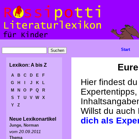
Start
Eure
Lexikon: A bis Z
A
B
C
D
E
F
Hier findest d
G
H
I
J
K
L
Expertentipps,
M
N
O
P
Q
R
S
T
U
V
W
X
Inhaltsangabe
Y
Z
Willst du auch
dich als Expe
Neue Lexikonartikel
Junge, Norman
vom 20.09.2011
Thema