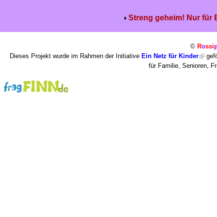
Streng geheim! Nur für
©
R
o
ssi
Dieses Projekt wurde im Rahmen der Initiative
Ein Netz für Kinder
gefö
für Familie, Senioren, 