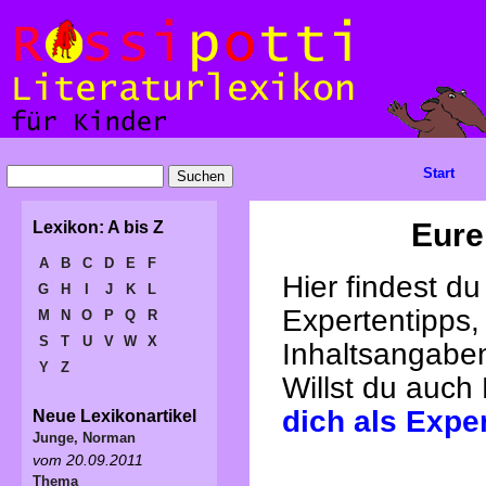
Start
Eure
Lexikon: A bis Z
A
B
C
D
E
F
Hier findest d
G
H
I
J
K
L
Expertentipps,
M
N
O
P
Q
R
S
T
U
V
W
X
Inhaltsangabe
Y
Z
Willst du auch
dich als Expe
Neue Lexikonartikel
Junge, Norman
vom 20.09.2011
Thema