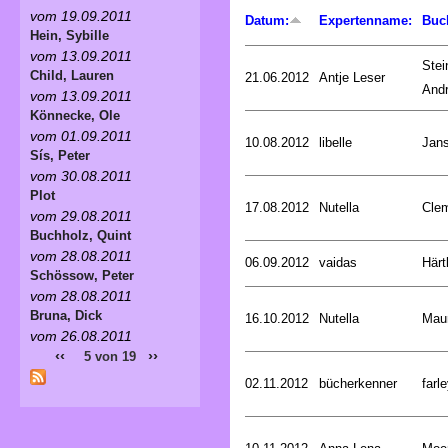
vom 19.09.2011
Datum:
Expertenname:
Buc
Hein, Sybille
vom 13.09.2011
Stei
Child, Lauren
21.06.2012
Antje Leser
And
vom 13.09.2011
Könnecke, Ole
vom 01.09.2011
10.08.2012
libelle
Jan
Sís, Peter
vom 30.08.2011
Plot
17.08.2012
Nutella
Cle
vom 29.08.2011
Buchholz, Quint
vom 28.08.2011
06.09.2012
vaidas
Härt
Schössow, Peter
vom 28.08.2011
Bruna, Dick
16.10.2012
Nutella
Mau
vom 26.08.2011
‹‹
››
5 von 19
02.11.2012
bücherkenner
farle