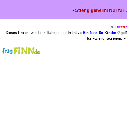
Streng geheim! Nur für
©
R
o
ssi
Dieses Projekt wurde im Rahmen der Initiative
Ein Netz für Kinder
gefö
für Familie, Senioren, 