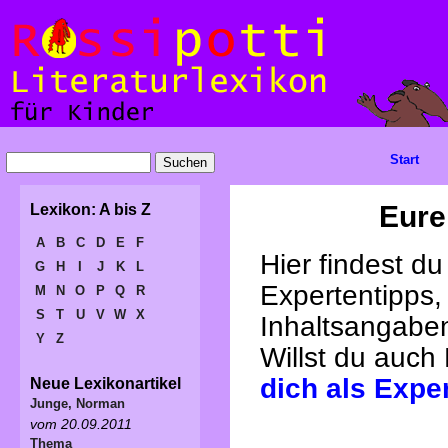
Start
Eure
Lexikon: A bis Z
A
B
C
D
E
F
Hier findest d
G
H
I
J
K
L
Expertentipps,
M
N
O
P
Q
R
S
T
U
V
W
X
Inhaltsangabe
Y
Z
Willst du auch
dich als Expe
Neue Lexikonartikel
Junge, Norman
vom 20.09.2011
Thema