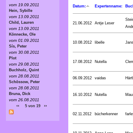
vom 19.09.2011
Datum:
Expertenname:
Buc
Hein, Sybille
vom 13.09.2011
Stei
Child, Lauren
21.06.2012
Antje Leser
And
vom 13.09.2011
Könnecke, Ole
vom 01.09.2011
10.08.2012
libelle
Jan
Sís, Peter
vom 30.08.2011
Plot
17.08.2012
Nutella
Cle
vom 29.08.2011
Buchholz, Quint
vom 28.08.2011
06.09.2012
vaidas
Härt
Schössow, Peter
vom 28.08.2011
Bruna, Dick
16.10.2012
Nutella
Mau
vom 26.08.2011
‹‹
››
5 von 19
02.11.2012
bücherkenner
farle