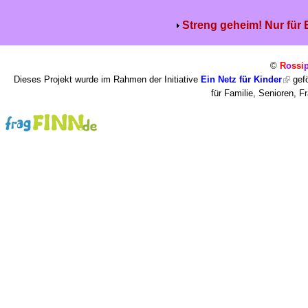
Streng geheim! Nur für
©
R
o
ssi
Dieses Projekt wurde im Rahmen der Initiative
Ein Netz für Kinder
gefö
für Familie, Senioren, 