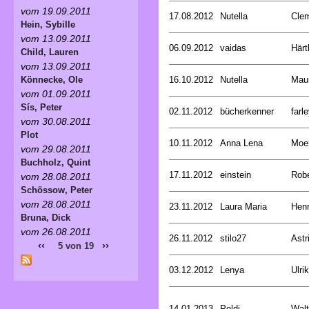
vom 19.09.2011
17.08.2012
Nutella
Cle
Hein, Sybille
vom 13.09.2011
06.09.2012
vaidas
Härt
Child, Lauren
vom 13.09.2011
16.10.2012
Nutella
Mau
Könnecke, Ole
vom 01.09.2011
Sís, Peter
02.11.2012
bücherkenner
farle
vom 30.08.2011
Plot
10.11.2012
Anna Lena
Moer
vom 29.08.2011
Buchholz, Quint
17.11.2012
einstein
Rob
vom 28.08.2011
Schössow, Peter
vom 28.08.2011
23.11.2012
Laura Maria
Henr
Bruna, Dick
vom 26.08.2011
26.11.2012
stilo27
Astr
‹‹
››
5 von 19
03.12.2012
Lenya
Ulri
14.01.2013
Poldi
Walt