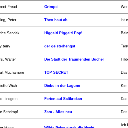
ment Freud
Grimpel
Wer 
ling, Peter
Theo haut ab
ist 
rice Sendak
Higgelti Piggelti Pop!
Bei
y terry
der geisterhengst
Terr
s, Walter
Die Stadt der Träumenden Bücher
Hild
ert Muchamore
TOP SECRET
Das
iette Wich
Diebe in der Lagune
Kim,
id Lindgren
Ferien auf Saltkrokan
Das 
ke Schrimpf
Zara - Alles neu
Das 
Ich
er Moers
Wilde Reise durch die Nacht