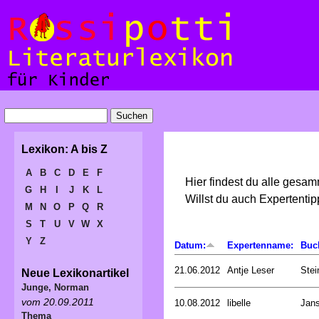
Lexikon: A bis Z
A
B
C
D
E
F
Hier findest du alle gesa
G
H
I
J
K
L
Willst du auch Expertent
M
N
O
P
Q
R
S
T
U
V
W
X
Y
Z
Datum:
Expertenname:
Buc
21.06.2012
Antje Leser
Stei
Neue Lexikonartikel
Junge, Norman
vom 20.09.2011
10.08.2012
libelle
Jan
Thema