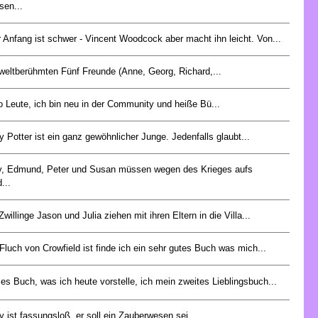
sen...
r Anfang ist schwer - Vincent Woodcock aber macht ihn leicht. Von...
weltberühmten Fünf Freunde (Anne, Georg, Richard,...
o Leute, ich bin neu in der Community und heiße Bü...
y Potter ist ein ganz gewöhnlicher Junge. Jedenfalls glaubt...
y, Edmund, Peter und Susan müssen wegen des Krieges aufs
...
Zwillinge Jason und Julia ziehen mit ihren Eltern in die Villa...
Fluch von Crowfield ist finde ich ein sehr gutes Buch was mich...
es Buch, was ich heute vorstelle, ich mein zweites Lieblingsbuch...
y ist fassungsloß, er soll ein Zauberwesen sei,...