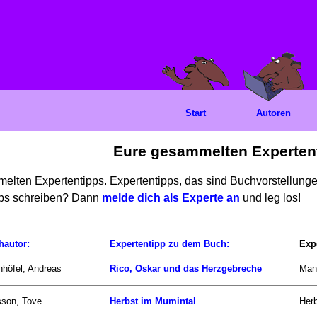
Start
Autoren
Eure gesammelten Experten
mmelten Expertentipps. Expertentipps, das sind Buchvorstellun
ipps schreiben? Dann
melde dich als Experte an
und leg los!
hautor:
Expertentipp zu dem Buch:
Exp
nhöfel, Andreas
Rico, Oskar und das Herzgebreche
Mann
sson, Tove
Herbst im Mumintal
Herb