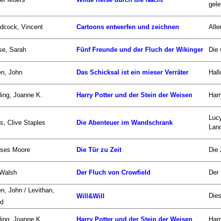
gele
dcock, Vincent
Cartoons entwerfen und zeichnen
Alle
se, Sarah
Fünf Freunde und der Fluch der Wikinger
Die 
n, John
Das Schicksal ist ein mieser Verräter
Hall
ing, Joanne K.
Harry Potter und der Stein der Weisen
Harr
Luc
s, Clive Staples
Die Abenteuer im Wandschrank
Land
sses Moore
Die Tür zu Zeit
Die 
 Walsh
Der Fluch von Crowfield
Der 
n, John / Levithan,
Dies
Will&Will
id
ing, Joanne K.
Harry Potter und der Stein der Weisen
Harr