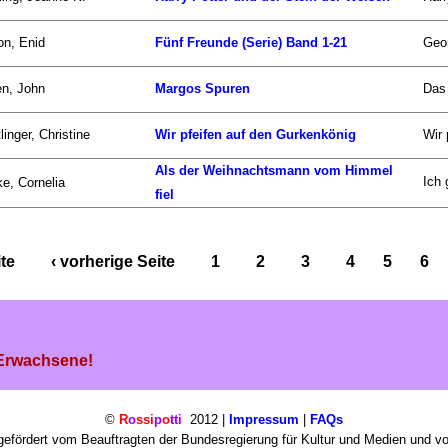
on, Enid
Fünf Freunde (Serie) Band 1-21
Geor
n, John
Margos Spuren
Das 
linger, Christine
Wir pfeifen auf den Gurkenkönig
Wir 
Als der Weihnachtsmann vom Himmel
Ich 
e, Cornelia
fiel
ite
‹ vorherige Seite
1
2
3
4
5
6
 Erwachsene!
©
R
o
ssi
p
o
tti
2012 |
Impressum
|
FAQs
efördert vom Beauftragten der Bundesregierung für Kultur und Medien und v