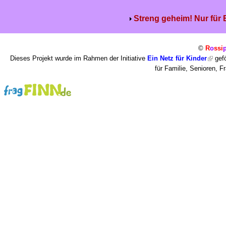
Streng geheim! Nur für
©
R
o
ssi
Dieses Projekt wurde im Rahmen der Initiative
Ein Netz für Kinder
gefö
für Familie, Senioren, 