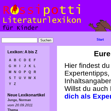
Start
Eure
Lexikon: A bis Z
A
B
C
D
E
F
Hier findest d
G
H
I
J
K
L
Expertentipps,
M
N
O
P
Q
R
S
T
U
V
W
X
Inhaltsangabe
Y
Z
Willst du auch
dich als Expe
Neue Lexikonartikel
Junge, Norman
vom 20.09.2011
Thema