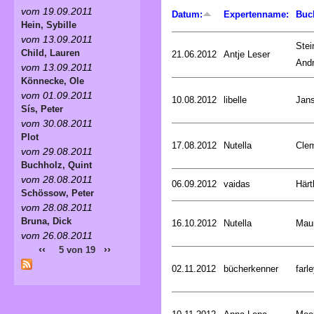
vom 19.09.2011
Datum:
Expertenname:
Buc
Hein, Sybille
vom 13.09.2011
Stei
Child, Lauren
21.06.2012
Antje Leser
And
vom 13.09.2011
Könnecke, Ole
vom 01.09.2011
10.08.2012
libelle
Jan
Sís, Peter
vom 30.08.2011
Plot
17.08.2012
Nutella
Cle
vom 29.08.2011
Buchholz, Quint
vom 28.08.2011
06.09.2012
vaidas
Härt
Schössow, Peter
vom 28.08.2011
Bruna, Dick
16.10.2012
Nutella
Mau
vom 26.08.2011
‹‹
››
5 von 19
02.11.2012
bücherkenner
farle