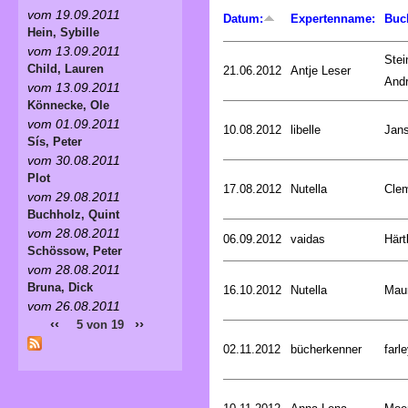
vom 19.09.2011
Datum:
Expertenname:
Buc
Hein, Sybille
vom 13.09.2011
Stei
Child, Lauren
21.06.2012
Antje Leser
And
vom 13.09.2011
Könnecke, Ole
vom 01.09.2011
10.08.2012
libelle
Jan
Sís, Peter
vom 30.08.2011
Plot
17.08.2012
Nutella
Cle
vom 29.08.2011
Buchholz, Quint
vom 28.08.2011
06.09.2012
vaidas
Härt
Schössow, Peter
vom 28.08.2011
Bruna, Dick
16.10.2012
Nutella
Mau
vom 26.08.2011
‹‹
››
5 von 19
02.11.2012
bücherkenner
farle