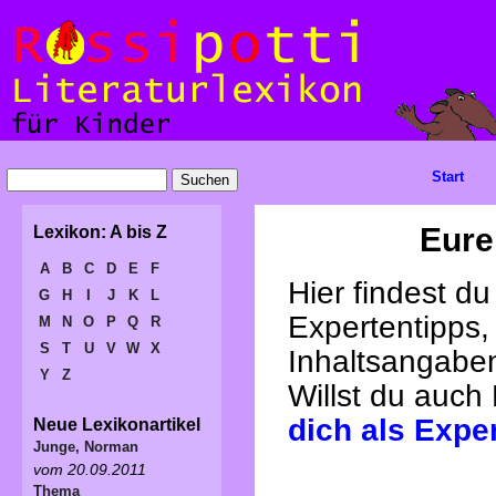
Start
Eure
Lexikon: A bis Z
A
B
C
D
E
F
Hier findest d
G
H
I
J
K
L
Expertentipps,
M
N
O
P
Q
R
S
T
U
V
W
X
Inhaltsangabe
Y
Z
Willst du auch
dich als Expe
Neue Lexikonartikel
Junge, Norman
vom 20.09.2011
Thema