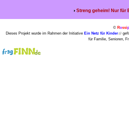
Streng geheim! Nur für
©
R
o
ssi
Dieses Projekt wurde im Rahmen der Initiative
Ein Netz für Kinder
gefö
für Familie, Senioren, 