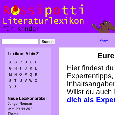
Start
Eure
Lexikon: A bis Z
A
B
C
D
E
F
Hier findest d
G
H
I
J
K
L
Expertentipps,
M
N
O
P
Q
R
S
T
U
V
W
X
Inhaltsangabe
Y
Z
Willst du auch
dich als Expe
Neue Lexikonartikel
Junge, Norman
vom 20.09.2011
Thema