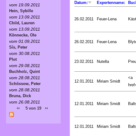
Datum:
Expertenname:
Buc
vom 19.09.2011
Hein, Sybille
vom 13.09.2011
26.02.2011
Feuer-Lena
Käst
Child, Lauren
vom 13.09.2011
Könnecke, Ole
vom 01.09.2011
26.02.2011
Feuer-Lena
Blyt
Sís, Peter
vom 30.08.2011
Plot
23.02.2011
Nutella
Preu
vom 29.08.2011
Buchholz, Quint
<a
vom 28.08.2011
12.01.2011
Miriam Smidt
Schössow, Peter
href=
vom 28.08.2011
Bruna, Dick
vom 26.08.2011
12.01.2011
Miriam Smidt
Balt
‹‹
››
5 von 19
12.01.2011
Miriam Smidt
Balt