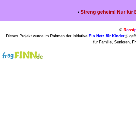
Streng geheim! Nur für
©
R
o
ssi
Dieses Projekt wurde im Rahmen der Initiative
Ein Netz für Kinder
gefö
für Familie, Senioren, 