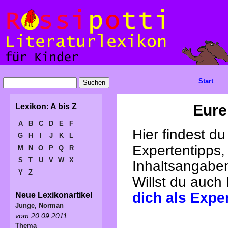
Start
Eure
Lexikon: A bis Z
A
B
C
D
E
F
Hier findest d
G
H
I
J
K
L
Expertentipps,
M
N
O
P
Q
R
S
T
U
V
W
X
Inhaltsangabe
Y
Z
Willst du auch
dich als Expe
Neue Lexikonartikel
Junge, Norman
vom 20.09.2011
Thema