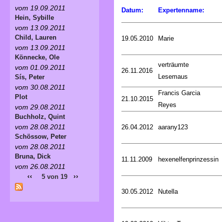
vom 19.09.2011
Datum:
Expertenname:
Hein, Sybille
vom 13.09.2011
Child, Lauren
19.05.2010
Marie
vom 13.09.2011
Könnecke, Ole
verträumte
vom 01.09.2011
26.11.2016
Lesemaus
Sís, Peter
vom 30.08.2011
Francis Garcia
Plot
21.10.2015
Reyes
vom 29.08.2011
Buchholz, Quint
vom 28.08.2011
26.04.2012
aarany123
Schössow, Peter
vom 28.08.2011
Bruna, Dick
11.11.2009
hexenelfenprinzessin
vom 26.08.2011
‹‹
››
5 von 19
30.05.2012
Nutella