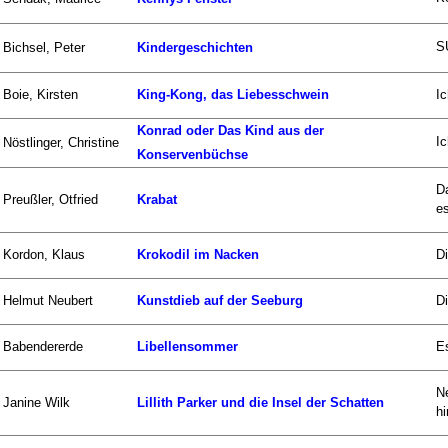
S
Bichsel, Peter
Kindergeschichten
Boie, Kirsten
King-Kong, das Liebesschwein
Ic
Konrad oder Das Kind aus der
I
Nöstlinger, Christine
Konservenbüchse
Da
Preußler, Otfried
Krabat
es
Kordon, Klaus
Krokodil im Nacken
Di
Helmut Neubert
Kunstdieb auf der Seeburg
Di
Babendererde
Libellensommer
E
N
Janine Wilk
Lillith Parker und die Insel der Schatten
hi