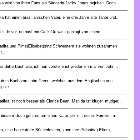
la wird von ihren Fans als Sängerin Jacky Jones bejubelt. Doch...
la hat einen brasilianischen Vater, eine drei Jahre alte Tante und...
ell dir vor, du hast ein Café. Du wirst geplagt von einem...
adita und Pims(Elisabet)sind Schwestern sie wohnen zusammen
t...
s dritte Buch was ich nun vorstelle ist wieder ein mal von John...
n dem Buch von John Green, welches aus dem Englischen von
phie...
tilda ist noch besser als Clarice Bean. Matilda ist klüger, mutiger...
 diesem Buch geht es um einen Käfer, der mit seiner Familie im...
o, eine begeisterte Bücherleserin, kann ihre (Adoptiv-) Eltern,...