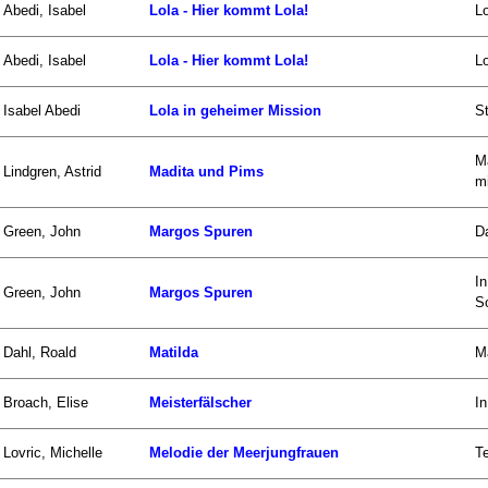
Abedi, Isabel
Lola - Hier kommt Lola!
Lo
Abedi, Isabel
Lola - Hier kommt Lola!
Lo
Isabel Abedi
Lola in geheimer Mission
St
M
Lindgren, Astrid
Madita und Pims
mi
Green, John
Margos Spuren
Da
I
Green, John
Margos Spuren
So
Dahl, Roald
Matilda
Ma
Broach, Elise
Meisterfälscher
In
Lovric, Michelle
Melodie der Meerjungfrauen
Te