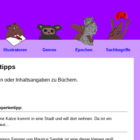
Illustratoren
Genres
Epochen
Sachbegriffe
tipps
gen oder Inhaltsangaben zu Büchern.
xpertentipp:
ne Katze kommt in eine Stadt und will dort wohnen. Da ist ein
us...
nnys Fenster von Maurice Sendak ist eine dieser kleinen groß...