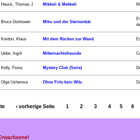
Hauck, Thomas J.
Mikkeli & Mekkeli
Mi
Es
Bruce Donhower
Miko und der Sternenbär
de
Kordon, Klaus
Mit dem Rücken zur Wand
Ei
Uebe, Ingrit
Mitternachtsfreunde
Ce
Kelly, Fiona
Mystery Club (Serie)
De
Olga Usherova
Ohne Fritz-kein Witz
Da
ite
‹ vorherige Seite
1
2
3
4
5
6
 Erwachsene!