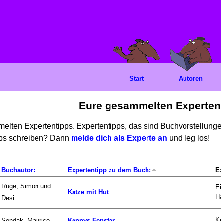
Start
Autoren
Eure gesammelten Experten
mmelten Expertentipps. Expertentipps, das sind Buchvorstellun
ipps schreiben? Dann
melde dich als Experte an
und leg los!
Buchautor:
Expertentipp zu dem Buch:
E
Ruge, Simon und
Ei
Katze mit Hut
Ha
Desi
Ke
Sendak, Maurice
Kennys Fenster