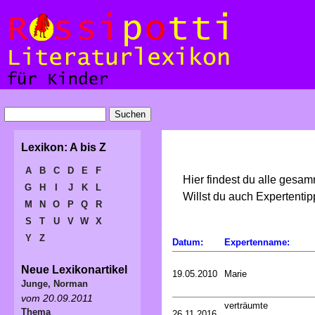
Lexikon: A bis Z
A
B
C
D
E
F
Hier findest du alle gesa
G
H
I
J
K
L
Willst du auch Expertent
M
N
O
P
Q
R
S
T
U
V
W
X
Y
Z
Datum:
Expertenname:
Neue Lexikonartikel
19.05.2010
Marie
Junge, Norman
vom 20.09.2011
verträumte
Thema
26.11.2016