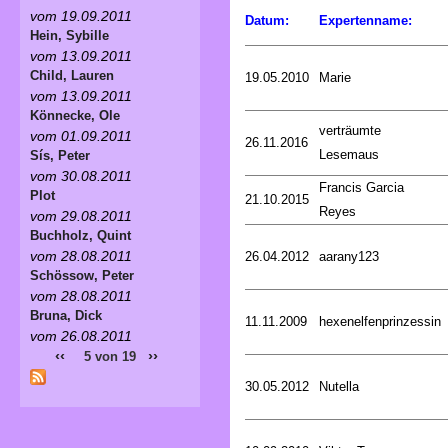
vom 19.09.2011
Datum:
Expertenname:
Hein, Sybille
vom 13.09.2011
Child, Lauren
19.05.2010
Marie
vom 13.09.2011
Könnecke, Ole
verträumte
vom 01.09.2011
26.11.2016
Lesemaus
Sís, Peter
vom 30.08.2011
Francis Garcia
Plot
21.10.2015
Reyes
vom 29.08.2011
Buchholz, Quint
vom 28.08.2011
26.04.2012
aarany123
Schössow, Peter
vom 28.08.2011
Bruna, Dick
11.11.2009
hexenelfenprinzessin
vom 26.08.2011
‹‹
››
5 von 19
30.05.2012
Nutella