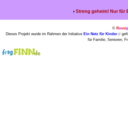
Streng geheim! Nur für
©
R
o
ssi
Dieses Projekt wurde im Rahmen der Initiative
Ein Netz für Kinder
gefö
für Familie, Senioren, 