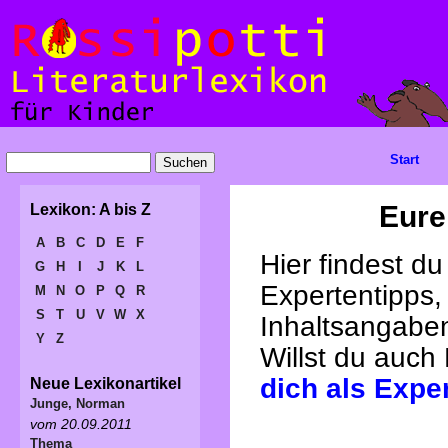
Start
Eure
Lexikon: A bis Z
A
B
C
D
E
F
Hier findest d
G
H
I
J
K
L
Expertentipps,
M
N
O
P
Q
R
S
T
U
V
W
X
Inhaltsangabe
Y
Z
Willst du auch
dich als Expe
Neue Lexikonartikel
Junge, Norman
vom 20.09.2011
Thema