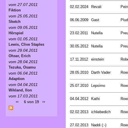
vom 27.07.2011
02.02.2024
Revali
Pein
Fiktion
vom 25.05.2011
06.06.2009
Gast
Plud
Sketch
vom 09.05.2011
23.02.2011
Nutella
Preu
Hörspiel
vom 01.05.2011
Lewis, Clive Staples
30.05.2012
Nutella
Preu
vom 29.04.2011
Ohser, Erich
17.11.2012
einstein
Rob
vom 28.04.2011
Tezuka, Osamu
28.05.2010
Darth Vader
Rowl
vom 06.04.2011
Adaption
vom 04.04.2011
25.07.2010
Lepsimo
Rowl
Wikland, Ilon
vom 17.03.2011
04.04.2012
Kathi
Rowl
‹‹
››
6 von 19
02.02.2013
ichliebedich
Rowl
27.02.2013
Naddi (:-)
Rowl