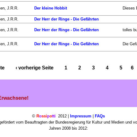
ien, J.R.R.
Der kleine Hobbit
Dieses B
ien, J.R.R.
Der Herr der Ringe - Die Gefährten
ien, J.R.R.
Der Herr der Ringe - Die Gefährten
tolles b
ien, J.R.R.
Der Herr der Ringe - Die Gefährten
Die Gefä
ite
‹ vorherige Seite
1
2
3
4
5
6
 Erwachsene!
©
R
o
ssi
p
o
tti
2012 |
Impressum
|
FAQs
efördert vom Beauftragten der Bundesregierung für Kultur und Medien und v
Jahren 2008 bis 2012: