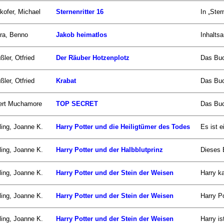
kofer, Michael
Sternenritter 16
In „Ster
ra, Benno
Jakob heimatlos
Inhalts
ßler, Otfried
Der Räuber Hotzenplotz
Das Buc
ßler, Otfried
Krabat
Das Buch
ert Muchamore
TOP SECRET
Das Buc
ing, Joanne K.
Harry Potter und die Heiligtümer des Todes
Es ist 
ing, Joanne K.
Harry Potter und der Halbblutprinz
Dieses B
ing, Joanne K.
Harry Potter und der Stein der Weisen
Harry ka
ing, Joanne K.
Harry Potter und der Stein der Weisen
Harry Po
ing, Joanne K.
Harry Potter und der Stein der Weisen
Harry is