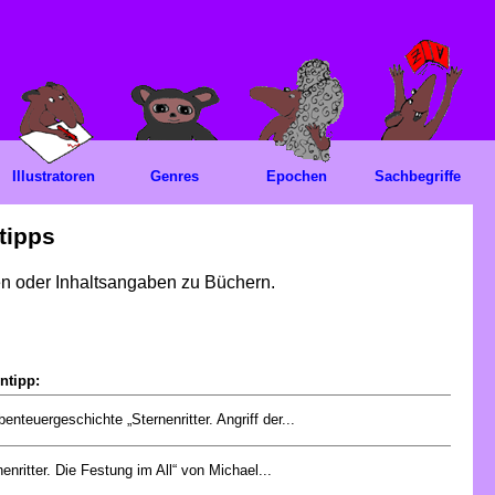
Illustratoren
Genres
Epochen
Sachbegriffe
tipps
gen oder Inhaltsangaben zu Büchern.
ntipp:
benteuergeschichte „Sternenritter. Angriff der...
nenritter. Die Festung im All“ von Michael...