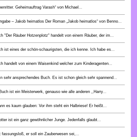
nenritter. Geheimauftrag Varash“ von Michael...
angabe – Jakob heimatlos Der Roman „Jakob heimatlos“ von Benno...
h "Der Räuber Hotzenplotz" handelt von einem Räuber, der im...
 ist eines der schön-schaurigsten, die ich kenne. Ich habe es...
h handelt von einem Waisenkind welcher zum Kinderagenten...
ein sehr ansprechendes Buch. Es ist schon gleich sehr spannend...
uch ist ein Meisterwerk, genauso wie alle anderen ,,Harry...
nn es kaum glauben: Vor ihm steht ein Halbriese! Er heißt...
tter ist ein ganz gewöhnlicher Junge. Jedenfalls glaubt...
t fassungsloß, er soll ein Zauberwesen sei,...