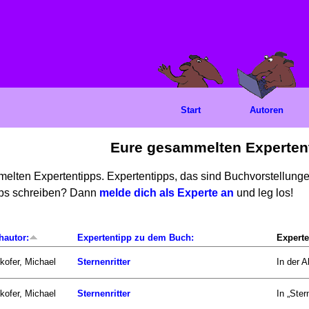
Start
Autoren
Eure gesammelten Experten
mmelten Expertentipps. Expertentipps, das sind Buchvorstellun
ipps schreiben? Dann
melde dich als Experte an
und leg los!
hautor:
Expertentipp zu dem Buch:
Experte
kofer, Michael
Sternenritter
In der A
kofer, Michael
Sternenritter
In „Ster