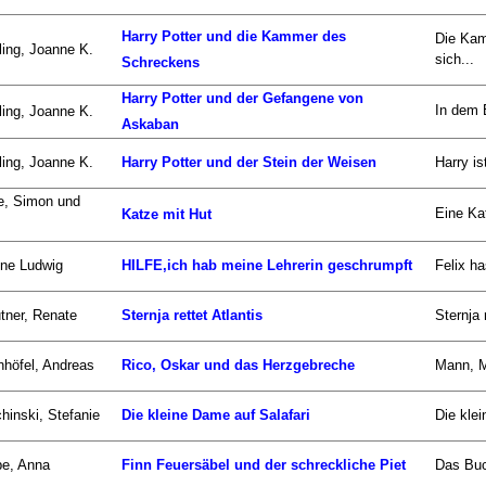
Harry Potter und die Kammer des
Die Kam
ing, Joanne K.
sich...
Schreckens
Harry Potter und der Gefangene von
In dem 
ing, Joanne K.
Askaban
ing, Joanne K.
Harry Potter und der Stein der Weisen
Harry is
e, Simon und
Eine Kat
Katze mit Hut
ne Ludwig
HILFE,ich hab meine Lehrerin geschrumpft
Felix ha
tner, Renate
Sternja rettet Atlantis
Sternja 
nhöfel, Andreas
Rico, Oskar und das Herzgebreche
Mann, M
hinski, Stefanie
Die kleine Dame auf Salafari
Die klei
be, Anna
Finn Feuersäbel und der schreckliche Piet
Das Buch