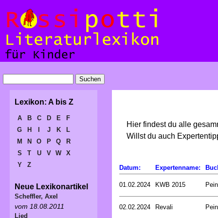
Lexikon: A bis Z
A
B
C
D
E
F
Hier findest du alle gesa
G
H
I
J
K
L
Willst du auch Expertent
M
N
O
P
Q
R
S
T
U
V
W
X
Y
Z
Datum:
Expertenname:
Buc
01.02.2024
KWB 2015
Pein
Neue Lexikonartikel
Scheffler, Axel
vom 18.08.2011
02.02.2024
Revali
Pein
Lied