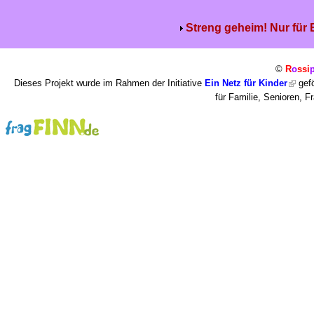
Streng geheim! Nur für
©
R
o
ssi
Dieses Projekt wurde im Rahmen der Initiative
Ein Netz für Kinder
gefö
für Familie, Senioren, 