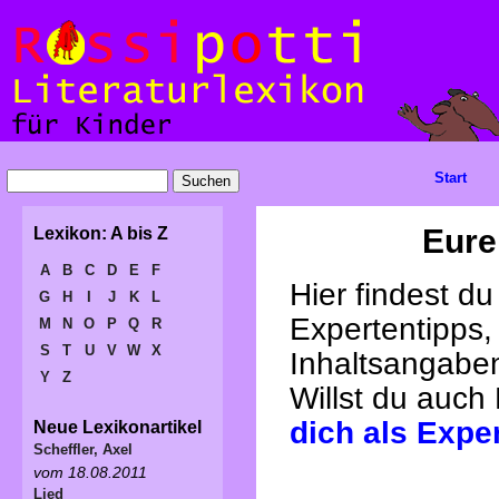
Start
Eure
Lexikon: A bis Z
A
B
C
D
E
F
Hier findest d
G
H
I
J
K
L
Expertentipps,
M
N
O
P
Q
R
S
T
U
V
W
X
Inhaltsangabe
Y
Z
Willst du auch
dich als Expe
Neue Lexikonartikel
Scheffler, Axel
vom 18.08.2011
Lied