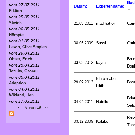
Buc
vom 27.07.2011
Datum:
Expertenname:
Fiktion
vom 25.05.2011
Sketch
21.09.2011
mad hatter
Carr
vom 09.05.2011
Hörspiel
vom 01.05.2011
08.05.2009
Sassi
Carl
Lewis, Clive Staples
vom 29.04.2011
Bru
Ohser, Erich
03.03.2012
kayra
vom 28.04.2011
Don
Tezuka, Osamu
vom 06.04.2011
Ich bin aber
29.09.2013
Broa
Adaption
Lilith
vom 04.04.2011
Wikland, Ilon
Bria
vom 17.03.2011
04.04.2011
Nutella
Selz
‹‹
››
6 von 19
Brez
03.12.2009
Kokiko
Tho