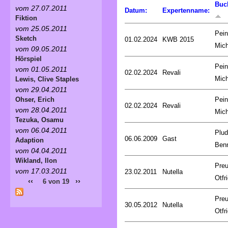
Buc
vom 27.07.2011
Datum:
Expertenname:
Fiktion
vom 25.05.2011
Pein
Sketch
01.02.2024
KWB 2015
Mich
vom 09.05.2011
Hörspiel
Pein
vom 01.05.2011
02.02.2024
Revali
Mich
Lewis, Clive Staples
vom 29.04.2011
Pein
Ohser, Erich
02.02.2024
Revali
vom 28.04.2011
Mich
Tezuka, Osamu
vom 06.04.2011
Plud
06.06.2009
Gast
Adaption
Ben
vom 04.04.2011
Wikland, Ilon
Preu
vom 17.03.2011
23.02.2011
Nutella
Otfr
‹‹
››
6 von 19
Preu
30.05.2012
Nutella
Otfr