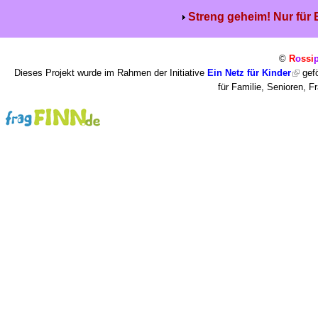
Streng geheim! Nur für
©
R
o
ssi
Dieses Projekt wurde im Rahmen der Initiative
Ein Netz für Kinder
gefö
für Familie, Senioren, 