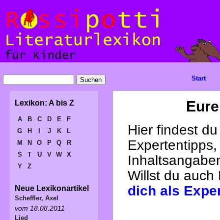
Start
Eure
Lexikon: A bis Z
A
B
C
D
E
F
Hier findest d
G
H
I
J
K
L
Expertentipps,
M
N
O
P
Q
R
S
T
U
V
W
X
Inhaltsangabe
Y
Z
Willst du auch
dich als Expe
Neue Lexikonartikel
Scheffler, Axel
vom 18.08.2011
Lied