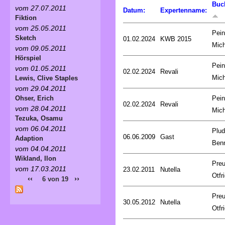
Buc
vom 27.07.2011
Datum:
Expertenname:
Fiktion
vom 25.05.2011
Pein
Sketch
01.02.2024
KWB 2015
Mich
vom 09.05.2011
Hörspiel
Pein
vom 01.05.2011
02.02.2024
Revali
Mich
Lewis, Clive Staples
vom 29.04.2011
Pein
Ohser, Erich
02.02.2024
Revali
vom 28.04.2011
Mich
Tezuka, Osamu
vom 06.04.2011
Plud
06.06.2009
Gast
Adaption
Ben
vom 04.04.2011
Wikland, Ilon
Preu
vom 17.03.2011
23.02.2011
Nutella
Otfr
‹‹
››
6 von 19
Preu
30.05.2012
Nutella
Otfr