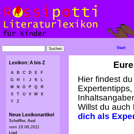
Start
Eure
Lexikon: A bis Z
A
B
C
D
E
F
Hier findest d
G
H
I
J
K
L
Expertentipps,
M
N
O
P
Q
R
S
T
U
V
W
X
Inhaltsangabe
Y
Z
Willst du auch
dich als Expe
Neue Lexikonartikel
Scheffler, Axel
vom 18.08.2011
Lied