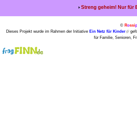
Streng geheim! Nur für
©
R
o
ssi
Dieses Projekt wurde im Rahmen der Initiative
Ein Netz für Kinder
gefö
für Familie, Senioren, 