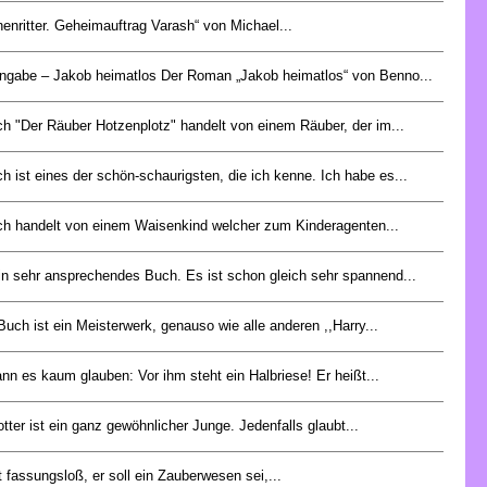
nenritter. Geheimauftrag Varash“ von Michael...
angabe – Jakob heimatlos Der Roman „Jakob heimatlos“ von Benno...
h "Der Räuber Hotzenplotz" handelt von einem Räuber, der im...
 ist eines der schön-schaurigsten, die ich kenne. Ich habe es...
h handelt von einem Waisenkind welcher zum Kinderagenten...
ein sehr ansprechendes Buch. Es ist schon gleich sehr spannend...
uch ist ein Meisterwerk, genauso wie alle anderen ,,Harry...
nn es kaum glauben: Vor ihm steht ein Halbriese! Er heißt...
tter ist ein ganz gewöhnlicher Junge. Jedenfalls glaubt...
t fassungsloß, er soll ein Zauberwesen sei,...