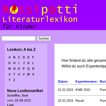
Lexikon: A bis Z
A
B
C
D
E
F
Hier findest du alle gesa
G
H
I
J
K
L
Willst du auch Expertent
M
N
O
P
Q
R
S
T
U
V
W
X
Y
Z
Datum:
Expertenname:
Buc
01.02.2024
KWB 2015
Pein
Neue Lexikonartikel
Scheffler, Axel
vom 18.08.2011
02.02.2024
Revali
Pein
Lied