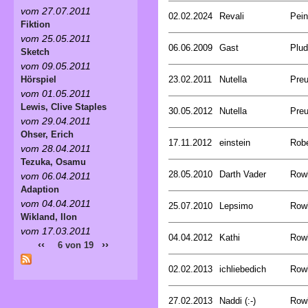
vom 27.07.2011
02.02.2024
Revali
Pein
Fiktion
vom 25.05.2011
06.06.2009
Gast
Plud
Sketch
vom 09.05.2011
23.02.2011
Nutella
Preu
Hörspiel
vom 01.05.2011
Lewis, Clive Staples
30.05.2012
Nutella
Preu
vom 29.04.2011
Ohser, Erich
17.11.2012
einstein
Rob
vom 28.04.2011
Tezuka, Osamu
28.05.2010
Darth Vader
Rowl
vom 06.04.2011
Adaption
vom 04.04.2011
25.07.2010
Lepsimo
Rowl
Wikland, Ilon
vom 17.03.2011
04.04.2012
Kathi
Rowl
‹‹
››
6 von 19
02.02.2013
ichliebedich
Rowl
27.02.2013
Naddi (:-)
Rowl