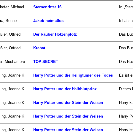
kofer, Michael
Sternenritter 16
In „Ster
ra, Benno
Jakob heimatlos
Inhalts
ßler, Otfried
Der Räuber Hotzenplotz
Das Buc
ßler, Otfried
Krabat
Das Buch
ert Muchamore
TOP SECRET
Das Buc
ing, Joanne K.
Harry Potter und die Heiligtümer des Todes
Es ist 
ing, Joanne K.
Harry Potter und der Halbblutprinz
Dieses B
ing, Joanne K.
Harry Potter und der Stein der Weisen
Harry ka
ing, Joanne K.
Harry Potter und der Stein der Weisen
Harry Po
ing, Joanne K.
Harry Potter und der Stein der Weisen
Harry is