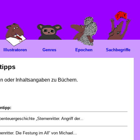
Illustratoren
Genres
Epochen
Sachbegriffe
tipps
gen oder Inhaltsangaben zu Büchern.
ntipp:
benteuergeschichte „Sternenritter. Angriff der...
nenritter. Die Festung im All“ von Michael...