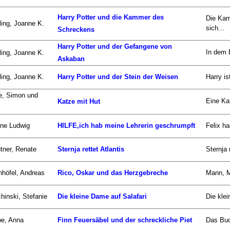
Harry Potter und die Kammer des
Die Kam
ing, Joanne K.
sich...
Schreckens
Harry Potter und der Gefangene von
In dem 
ing, Joanne K.
Askaban
ing, Joanne K.
Harry Potter und der Stein der Weisen
Harry is
e, Simon und
Eine Kat
Katze mit Hut
ne Ludwig
HILFE,ich hab meine Lehrerin geschrumpft
Felix ha
tner, Renate
Sternja rettet Atlantis
Sternja 
nhöfel, Andreas
Rico, Oskar und das Herzgebreche
Mann, M
hinski, Stefanie
Die kleine Dame auf Salafari
Die klei
be, Anna
Finn Feuersäbel und der schreckliche Piet
Das Buch