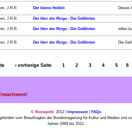
ien, J.R.R.
Der kleine Hobbit
Dieses B
ien, J.R.R.
Der Herr der Ringe - Die Gefährten
ien, J.R.R.
Der Herr der Ringe - Die Gefährten
tolles b
ien, J.R.R.
Der Herr der Ringe - Die Gefährten
Die Gefä
ite
‹ vorherige Seite
1
2
3
4
5
6
 Erwachsene!
©
R
o
ssi
p
o
tti
2012 |
Impressum
|
FAQs
efördert vom Beauftragten der Bundesregierung für Kultur und Medien und v
Jahren 2008 bis 2012: