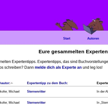
Start
Autoren
Eure gesammelten Experten
mmelten Expertentipps. Expertentipps, das sind Buchvorstellun
ipps schreiben? Dann
melde dich als Experte an
und leg los!
hautor:
Expertentipp zu dem Buch:
Experte
kofer, Michael
Sternenritter
In der A
kofer, Michael
Sternenritter
In „Ster