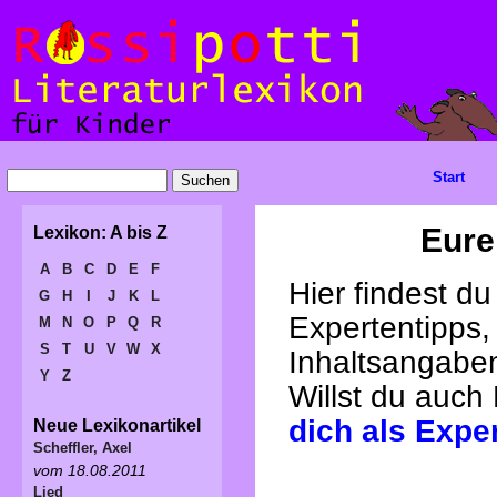
Start
Eure
Lexikon: A bis Z
A
B
C
D
E
F
Hier findest d
G
H
I
J
K
L
Expertentipps,
M
N
O
P
Q
R
S
T
U
V
W
X
Inhaltsangabe
Y
Z
Willst du auch
dich als Expe
Neue Lexikonartikel
Scheffler, Axel
vom 18.08.2011
Lied