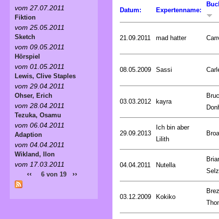
Buc
vom 27.07.2011
Datum:
Expertenname:
Fiktion
vom 25.05.2011
Sketch
21.09.2011
mad hatter
Carr
vom 09.05.2011
Hörspiel
vom 01.05.2011
08.05.2009
Sassi
Carl
Lewis, Clive Staples
vom 29.04.2011
Bru
Ohser, Erich
03.03.2012
kayra
vom 28.04.2011
Don
Tezuka, Osamu
vom 06.04.2011
Ich bin aber
29.09.2013
Broa
Adaption
Lilith
vom 04.04.2011
Wikland, Ilon
Bria
vom 17.03.2011
04.04.2011
Nutella
Selz
‹‹
››
6 von 19
Brez
03.12.2009
Kokiko
Tho