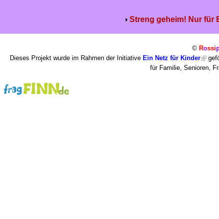
Streng geheim! Nur für
©
R
o
ssi
Dieses Projekt wurde im Rahmen der Initiative
Ein Netz für Kinder
gefö
für Familie, Senioren, 