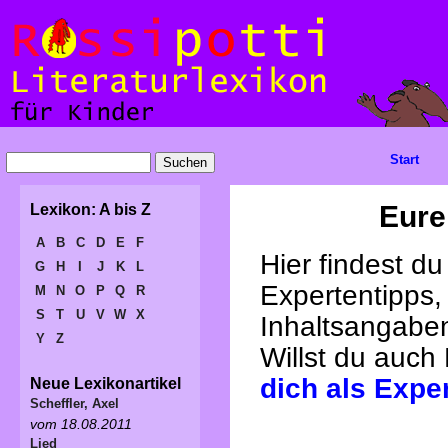
Start
Eure
Lexikon: A bis Z
A
B
C
D
E
F
Hier findest d
G
H
I
J
K
L
Expertentipps,
M
N
O
P
Q
R
S
T
U
V
W
X
Inhaltsangabe
Y
Z
Willst du auch
dich als Expe
Neue Lexikonartikel
Scheffler, Axel
vom 18.08.2011
Lied