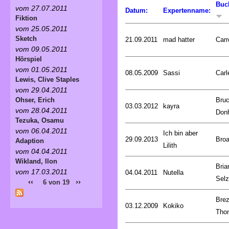
Buc
vom 27.07.2011
Datum:
Expertenname:
Fiktion
vom 25.05.2011
Sketch
21.09.2011
mad hatter
Carr
vom 09.05.2011
Hörspiel
vom 01.05.2011
08.05.2009
Sassi
Carl
Lewis, Clive Staples
vom 29.04.2011
Bru
Ohser, Erich
03.03.2012
kayra
vom 28.04.2011
Don
Tezuka, Osamu
vom 06.04.2011
Ich bin aber
29.09.2013
Broa
Adaption
Lilith
vom 04.04.2011
Wikland, Ilon
Bria
vom 17.03.2011
04.04.2011
Nutella
Selz
‹‹
››
6 von 19
Brez
03.12.2009
Kokiko
Tho