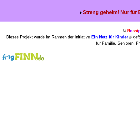
Streng geheim! Nur für
©
R
o
ssi
Dieses Projekt wurde im Rahmen der Initiative
Ein Netz für Kinder
gefö
für Familie, Senioren, 