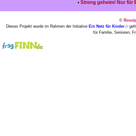
Streng geheim! Nur für
©
R
o
ssi
Dieses Projekt wurde im Rahmen der Initiative
Ein Netz für Kinder
gefö
für Familie, Senioren, 