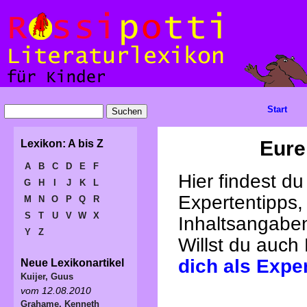
Start
Eure
Lexikon: A bis Z
A
B
C
D
E
F
Hier findest d
G
H
I
J
K
L
Expertentipps,
M
N
O
P
Q
R
S
T
U
V
W
X
Inhaltsangabe
Y
Z
Willst du auch
dich als Expe
Neue Lexikonartikel
Kuijer, Guus
vom 12.08.2010
Grahame, Kenneth