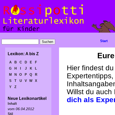
Start
Eure
Lexikon: A bis Z
A
B
C
D
E
F
Hier findest d
G
H
I
J
K
L
Expertentipps,
M
N
O
P
Q
R
S
T
U
V
W
X
Inhaltsangabe
Y
Z
Willst du auch
dich als Expe
Neue Lexikonartikel
Inhalt
vom 06.04.2012
Stil