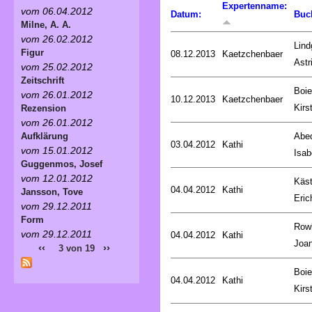
Expertenname:
vom 06.04.2012
Datum:
Buc
Milne, A. A.
vom 26.02.2012
Lind
Figur
08.12.2013
Kaetzchenbaer
Astr
vom 25.02.2012
Zeitschrift
Boie
vom 26.01.2012
10.12.2013
Kaetzchenbaer
Kirs
Rezension
vom 26.01.2012
Abed
Aufklärung
03.04.2012
Kathi
vom 15.01.2012
Isab
Guggenmos, Josef
vom 12.01.2012
Käst
04.04.2012
Kathi
Jansson, Tove
Eric
vom 29.12.2011
Form
Rowl
vom 29.12.2011
04.04.2012
Kathi
Joa
‹‹
››
3 von 19
Boie
04.04.2012
Kathi
Kirs