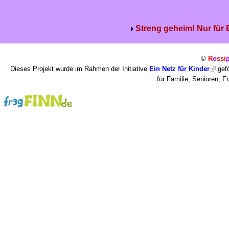
Streng geheim! Nur für
©
R
o
ssi
Dieses Projekt wurde im Rahmen der Initiative
Ein Netz für Kinder
gefö
für Familie, Senioren, 