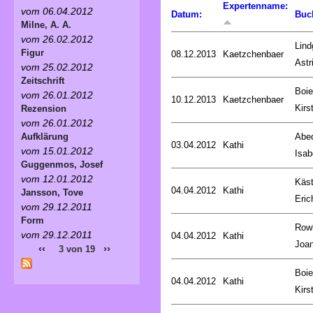
Expertenname:
vom 06.04.2012
Datum:
Buc
Milne, A. A.
vom 26.02.2012
Lind
Figur
08.12.2013
Kaetzchenbaer
Astr
vom 25.02.2012
Zeitschrift
Boie
vom 26.01.2012
10.12.2013
Kaetzchenbaer
Kirs
Rezension
vom 26.01.2012
Abed
Aufklärung
03.04.2012
Kathi
vom 15.01.2012
Isab
Guggenmos, Josef
vom 12.01.2012
Käst
04.04.2012
Kathi
Jansson, Tove
Eric
vom 29.12.2011
Form
Rowl
vom 29.12.2011
04.04.2012
Kathi
Joa
‹‹
››
3 von 19
Boie
04.04.2012
Kathi
Kirs