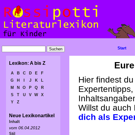
Start
Eure
Lexikon: A bis Z
A
B
C
D
E
F
Hier findest d
G
H
I
J
K
L
Expertentipps,
M
N
O
P
Q
R
S
T
U
V
W
X
Inhaltsangabe
Y
Z
Willst du auch
dich als Expe
Neue Lexikonartikel
Inhalt
vom 06.04.2012
Stil