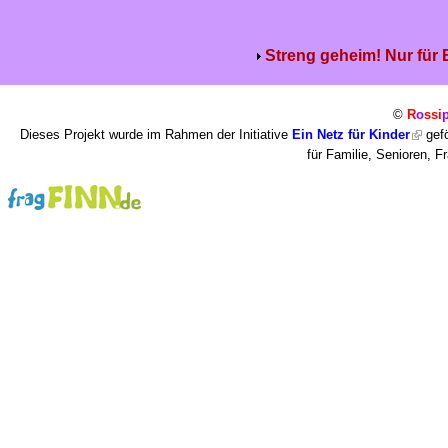
Streng geheim! Nur für
©
R
o
ssi
Dieses Projekt wurde im Rahmen der Initiative
Ein Netz für Kinder
gefö
für Familie, Senioren, 