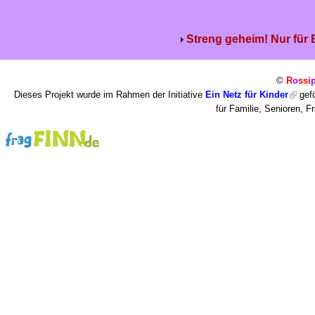
Streng geheim! Nur für
©
R
o
ssi
Dieses Projekt wurde im Rahmen der Initiative
Ein Netz für Kinder
gefö
für Familie, Senioren, 