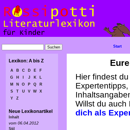
Start
Eure
Lexikon: A bis Z
A
B
C
D
E
F
Hier findest d
G
H
I
J
K
L
Expertentipps,
M
N
O
P
Q
R
S
T
U
V
W
X
Inhaltsangabe
Y
Z
Willst du auch
dich als Expe
Neue Lexikonartikel
Inhalt
vom 06.04.2012
Stil