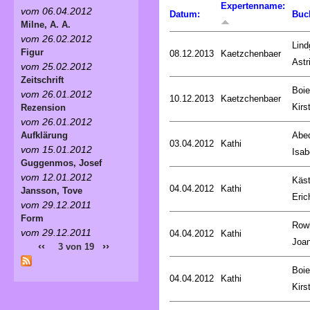
Expertenname:
vom 06.04.2012
Datum:
Buc
Milne, A. A.
vom 26.02.2012
Lind
Figur
08.12.2013
Kaetzchenbaer
Astr
vom 25.02.2012
Zeitschrift
Boie
vom 26.01.2012
10.12.2013
Kaetzchenbaer
Kirs
Rezension
vom 26.01.2012
Abed
Aufklärung
03.04.2012
Kathi
vom 15.01.2012
Isab
Guggenmos, Josef
vom 12.01.2012
Käst
04.04.2012
Kathi
Jansson, Tove
Eric
vom 29.12.2011
Form
Rowl
vom 29.12.2011
04.04.2012
Kathi
Joa
‹‹
››
3 von 19
Boie
04.04.2012
Kathi
Kirs