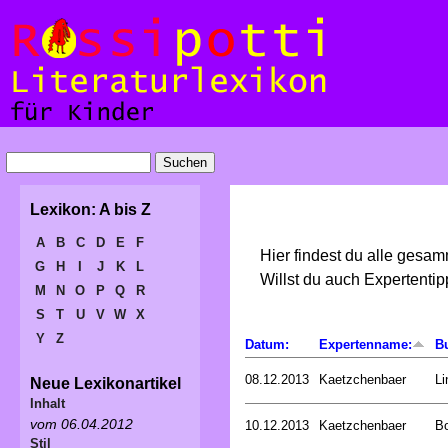
Lexikon: A bis Z
A
B
C
D
E
F
Hier findest du alle gesa
G
H
I
J
K
L
Willst du auch Expertent
M
N
O
P
Q
R
S
T
U
V
W
X
Y
Z
Datum:
Expertenname:
B
08.12.2013
Kaetzchenbaer
Li
Neue Lexikonartikel
Inhalt
vom 06.04.2012
10.12.2013
Kaetzchenbaer
Bo
Stil