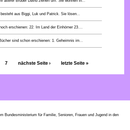
hr älterer Bruder David ziehen um. Sie wohnen in...
esteht aus Biggi, Luk und Patrick. Sie lösen...
och erschienen: 22. Im Land der Einhörner 23....
Bücher sind schon erschienen: 1. Geheimnis im...
7
nächste Seite ›
letzte Seite »
om Bundesministerium für Familie, Senioren, Frauen und Jugend in den