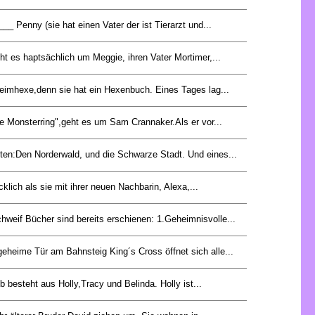
_ Penny (sie hat einen Vater der ist Tierarzt und...
ht es haptsächlich um Meggie, ihren Vater Mortimer,...
eheimhexe,denn sie hat ein Hexenbuch. Eines Tages lag...
e Monsterring",geht es um Sam Crannaker.Als er vor...
iten:Den Norderwald, und die Schwarze Stadt. Und eines...
cklich als sie mit ihrer neuen Nachbarin, Alexa,...
hweif Bücher sind bereits erschienen: 1.Geheimnisvolle...
geheime Tür am Bahnsteig King´s Cross öffnet sich alle...
 besteht aus Holly,Tracy und Belinda. Holly ist...