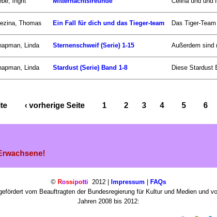
be, Ingrit
Mitternachtsfreunde
Celina und und i
rezina, Thomas
Ein Fall für dich und das Tieger-team
Das Tiger-Team b
hapman, Linda
Sternenschweif (Serie) 1-15
Außerdem sind n
hapman, Linda
Stardust (Serie) Band 1-8
Diese Stardust 
ite
‹ vorherige Seite
1
2
3
4
5
6
 Erwachsene!
©
R
o
ssi
p
o
tti
2012 |
Impressum
|
FAQs
efördert vom Beauftragten der Bundesregierung für Kultur und Medien und v
Jahren 2008 bis 2012: