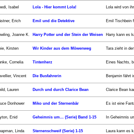
edi, Isabel
Lola - Hier kommt Lola!
Lola wird von i
stner, Erich
Emil und die Detektive
Emil Tischbein f
wling, Joanne K.
Harry Potter und der Stein der Weisen
Harry kann es ka
ie, Kirsten
Wir Kinder aus dem Möwenweg
Tara zieht in d
nke, Cornelia
Tintenherz
Eines Nachts, b
vellier, Vincent
Die Busfahrerin
Benjamin fährt 
ild, Lauren
Durch und durch Clarice Bean
Clarice Bean kan
ruce Donhower
Miko und der Sternenbär
Es ist eine Fan
yton, Enid
Geheimnis um… (Serie) Band 1-15
In Geheimnis um.
hapman, Linda
Sternenschweif (Serie) 1-15
Laura kann es k