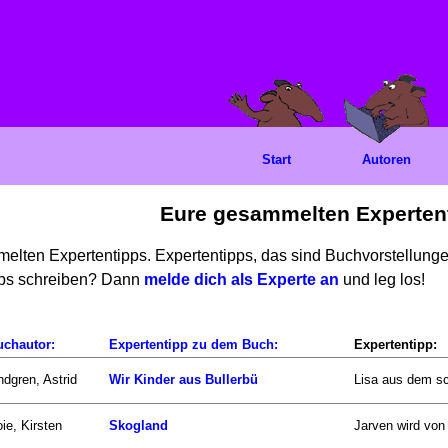
Start
Autoren
Eure gesammelten Experten
mmelten Expertentipps. Expertentipps, das sind Buchvorstellun
ipps schreiben? Dann
melde dich als Experte an
und leg los!
uchautor:
Expertentipp zu dem Buch:
Expertentipp:
ndgren, Astrid
Wir Kinder aus Bullerbü
Lisa aus dem sc
ie, Kirsten
Skogland
Jarven wird von 