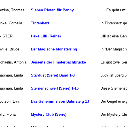
rezina, Thomas
Sieben Pfoten für Penny
___Es geht um:__
nke, Cornelia
Tintenherz
In Tintenherz ge
NISTER
Hexe Lilli (Reihe)
Lilli ist eine G
ville, Bruce
Der Magische Monsterring
In "Der Magisch
chaelis, Antonia
Jenseits der Finsterbachbrücke
Es gibt zwei Se
hapman, Linda
Stardust (Serie) Band 1-8
Lucy ist überglü
hapman, Linda
Sternenschweif (Serie) 1-15
Diese Sternensc
botson, Eva
Das Geheimnis von Bahnsteig 13
Der Gügel eine 
lly, Fiona
Mystery Club (Serie)
Der Mystery Club